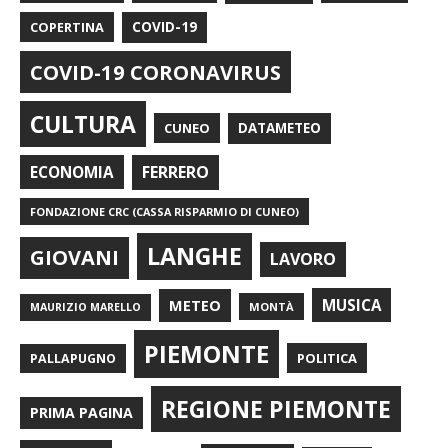
COPERTINA
COVID-19
COVID-19 CORONAVIRUS
CULTURA
CUNEO
DATAMETEO
FERRERO
ECONOMIA
FONDAZIONE CRC (CASSA RISPARMIO DI CUNEO)
LANGHE
GIOVANI
LAVORO
METEO
MUSICA
MONTÀ
MAURIZIO MARELLO
PIEMONTE
POLITICA
PALLAPUGNO
REGIONE PIEMONTE
PRIMA PAGINA