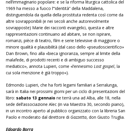
nell’immaginario popolare: e se la riforma liturgica cattolica del
1969 ha messo a fuoco l’“identità” della Maddalena,
distinguendola da quella della prostituta redenta così come da
altre sovrapponibili (e nei secoli anche autorevolmente
sovrapposte) Marie dei racconti evangelici, questa e altre
rappresentazioni continuano ad abitare, se non ispirare,
romanzi, pièce di teatro, film e serie televisive di maggiore o
minore qualità e plausibilità (dal caso dello «pseudoscientifico»
Dan Brown, fino alla «bieca ignoranza, sempre al limite della
malafede, di prodotti recenti e di ambiguo successo
mediatico», annota Lupieri, come «l’ennesimo
Lost gospel
, la
cui sola menzione è già troppo»).
Edmondo Lupieri, che ha forti legami familiari a Serralunga,
sarà in Italia nei prossimi giorni per un ciclo di presentazioni del
libro:
sabato 13 gennaio
ne terrà una ad Alba, alle 18, nella
sede dell’associazione Alec (in via Maestra 30, secondo piano),
in un incontro aperto al pubblico organizzato con la libreria San
Paolo e moderato dal direttore di
Gazzetta
, don Giusto Truglia.
Edoardo Borra