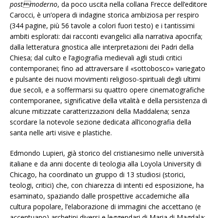
postmoderno
, da poco uscita nella collana Frecce dell’editore
Carocci, è un’opera di indagine storica ambiziosa per respiro
(344 pagine, più 56 tavole a colori fuori testo) e i tantissimi
ambiti esplorati: dai racconti evangelici alla narrativa apocrifa;
dalla letteratura gnostica alle interpretazioni dei Padri della
Chiesa; dal culto e l’agiografia medievali agli studi critici
contemporanei; fino ad attraversare il «sottobosco» variegato
e pulsante dei nuovi movimenti religioso-spirituali degli ultimi
due secoli, e a soffermarsi su quattro opere cinematografiche
contemporanee, significative della vitalità e della persistenza di
alcune mitizzate caratterizzazioni della Maddalena; senza
scordare la notevole sezione dedicata all’iconografia della
santa nelle arti visive e plastiche.
Edmondo Lupieri, già storico del cristianesimo nelle università
italiane e da anni docente di teologia alla Loyola University di
Chicago, ha coordinato un gruppo di 13 studiosi (storici,
teologi, critici) che, con chiarezza di intenti ed esposizione, ha
esaminato, spaziando dalle prospettive accademiche alla
cultura popolare, l’elaborazione di immagini che accettano (e
accentuano) archetipi diversi e leggendari di Maria di Magdala: