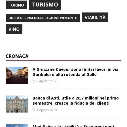
TURISMO
TORINO
VIABILITÀ
UNITÀ DI CRISI DELLA REGIONE PIEMONTE
VINO
CRONACA
A Grinzane Cavour sono finiti i lavori in via
Garibaldi e alla rotonda al Gallo
8 Agosto 2026
Banca di Asti, utile a 26,7 milioni nel primo
semestre: cresce la fiducia dei clienti
8 Agosto 2026
Modifiche alla viabilità a Scaparoni per i