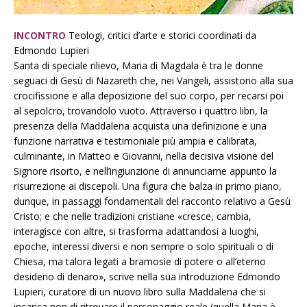
INCONTRO
Teologi, critici d’arte e storici coordinati da
Edmondo Lupieri
Santa di speciale rilievo, Maria di Magdala è tra le donne
seguaci di Gesù di Nazareth che, nei Vangeli, assistono alla sua
crocifissione e alla deposizione del suo corpo, per recarsi poi
al sepolcro, trovandolo vuoto. Attraverso i quattro libri, la
presenza della Maddalena acquista una definizione e una
funzione narrativa e testimoniale più ampia e calibrata,
culminante, in Matteo e Giovanni, nella decisiva visione del
Signore risorto, e nell’ingiunzione di annunciarne appunto la
risurrezione ai discepoli. Una figura che balza in primo piano,
dunque, in passaggi fondamentali del racconto relativo a Gesù
Cristo; e che nelle tradizioni cristiane «cresce, cambia,
interagisce con altre, si trasforma adattandosi a luoghi,
epoche, interessi diversi e non sempre o solo spirituali o di
Chiesa, ma talora legati a bramosie di potere o all’eterno
desiderio di denaro», scrive nella sua introduzione Edmondo
Lupieri, curatore di un nuovo libro sulla Maddalena che si
incarica non di ritrovare il personaggio reale (quella Maria è