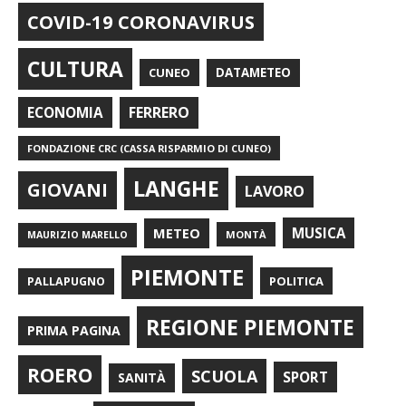
COVID-19 CORONAVIRUS
CULTURA
CUNEO
DATAMETEO
FERRERO
ECONOMIA
FONDAZIONE CRC (CASSA RISPARMIO DI CUNEO)
LANGHE
GIOVANI
LAVORO
METEO
MUSICA
MONTÀ
MAURIZIO MARELLO
PIEMONTE
POLITICA
PALLAPUGNO
REGIONE PIEMONTE
PRIMA PAGINA
ROERO
SCUOLA
SPORT
SANITÀ