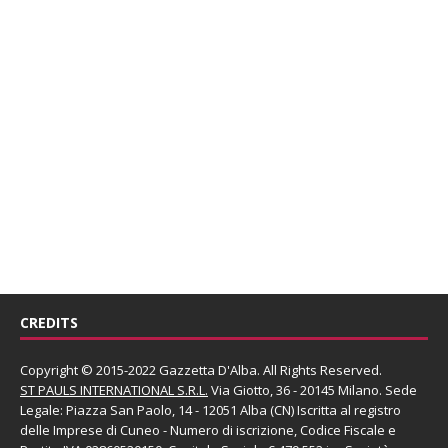
CREDITS
Copyright © 2015-2022 Gazzetta D'Alba. All Rights Reserved.
ST PAULS INTERNATIONAL S.R.L.
Via Giotto, 36 - 20145 Milano. Sede
Legale: Piazza San Paolo, 14 - 12051 Alba (CN) Iscritta al registro
delle Imprese di Cuneo - Numero di iscrizione, Codice Fiscale e