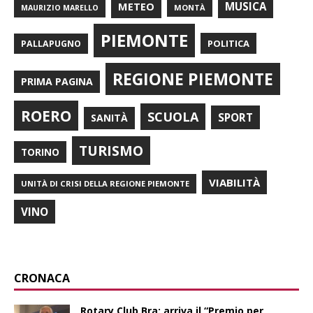
METEO
MUSICA
MONTÀ
MAURIZIO MARELLO
PIEMONTE
POLITICA
PALLAPUGNO
REGIONE PIEMONTE
PRIMA PAGINA
ROERO
SCUOLA
SPORT
SANITÀ
TURISMO
TORINO
VIABILITÀ
UNITÀ DI CRISI DELLA REGIONE PIEMONTE
VINO
CRONACA
Rotary Club Bra: arriva il “Premio per