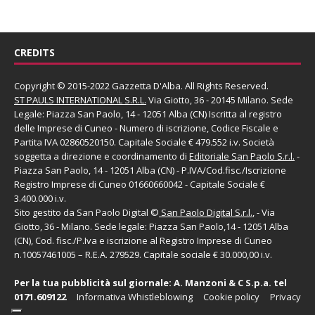
CREDITS
Copyright © 2015-2022 Gazzetta D'Alba. All Rights Reserved.
ST PAULS INTERNATIONAL S.R.L.
Via Giotto, 36 - 20145 Milano. Sede
Legale: Piazza San Paolo, 14 - 12051 Alba (CN) Iscritta al registro
delle Imprese di Cuneo - Numero di iscrizione, Codice Fiscale e
Partita IVA 02860520150. Capitale Sociale € 479.552 i.v. Società
soggetta a direzione e coordinamento di
Editoriale San Paolo
S.r.l.
-
Piazza San Paolo, 14 - 12051 Alba (CN) - P.IVA/Cod.fisc./Iscrizione
Registro Imprese di Cuneo 01660660042 - Capitale Sociale €
3.400.000 i.v.
Sito gestito da
San Paolo Digital
©
San Paolo Digital S.r.l.
, - Via
Giotto, 36 - Milano. Sede legale: Piazza San Paolo,14 - 12051 Alba
(CN), Cod. fisc./P.Iva e iscrizione al Registro Imprese di Cuneo
n.10057461005 – R.E.A. 279529. Capitale sociale € 30.000,00 i.v.
Per la tua pubblicità sul giornale:
A. Manzoni & C S.p.a.
tel
0171.609122
Informativa Whistleblowing
Cookie policy
Privacy