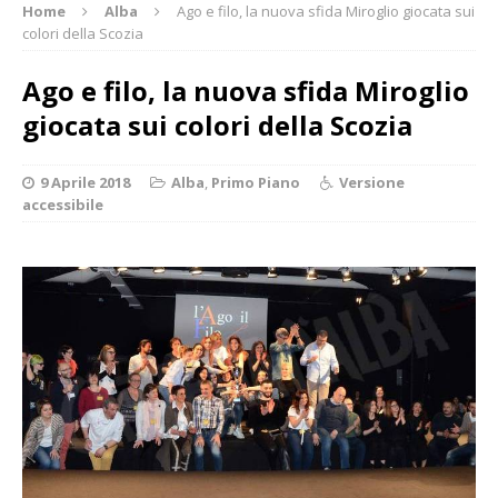
Home
Alba
Ago e filo, la nuova sfida Miroglio giocata sui
colori della Scozia
Ago e filo, la nuova sfida Miroglio
giocata sui colori della Scozia
9 Aprile 2018
Alba
,
Primo Piano
Versione
accessibile