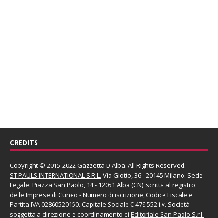
CREDITS
Copyright © 2015-2022 Gazzetta D'Alba. All Rights Reserved.
ST PAULS INTERNATIONAL S.R.L.
Via Giotto, 36 - 20145 Milano. Sede
Legale: Piazza San Paolo, 14 - 12051 Alba (CN) Iscritta al registro
delle Imprese di Cuneo - Numero di iscrizione, Codice Fiscale e
Partita IVA 02860520150. Capitale Sociale € 479.552 i.v. Società
soggetta a direzione e coordinamento di
Editoriale San Paolo
S.r.l.
-