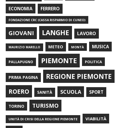
FERRERO
ECONOMIA
FONDAZIONE CRC (CASSA RISPARMIO DI CUNEO)
LANGHE
GIOVANI
LAVORO
METEO
MUSICA
MONTÀ
MAURIZIO MARELLO
PIEMONTE
POLITICA
PALLAPUGNO
REGIONE PIEMONTE
PRIMA PAGINA
ROERO
SCUOLA
SPORT
SANITÀ
TURISMO
TORINO
VIABILITÀ
UNITÀ DI CRISI DELLA REGIONE PIEMONTE