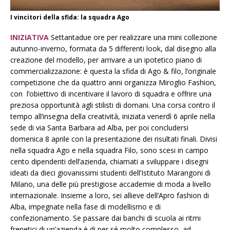
I vincitori della sfida: la squadra Ago
INIZIATIVA
Settantadue ore per realizzare una mini collezione
autunno-inverno, formata da 5 differenti look, dal disegno alla
creazione del modello, per arrivare a un ipotetico piano di
commercializzazione: è questa la sfida di Ago & filo, l’originale
competizione che da quattro anni organizza Miroglio Fashion,
con l’obiettivo di incentivare il lavoro di squadra e offrire una
preziosa opportunità agli stilisti di domani. Una corsa contro il
tempo all’insegna della creatività, iniziata venerdì 6 aprile nella
sede di via Santa Barbara ad Alba, per poi concludersi
domenica 8 aprile con la presentazione dei risultati finali. Divisi
nella squadra Ago e nella squadra Filo, sono scesi in campo
cento dipendenti dell’azienda, chiamati a sviluppare i disegni
ideati da dieci giovanissimi studenti dell’Istituto Marangoni di
Milano, una delle più prestigiose accademie di moda a livello
internazionale. Insieme a loro, sei allieve dell’Apro fashion di
Alba, impegnate nella fase di modellismo e di
confezionamento. Se passare dai banchi di scuola ai ritmi
frenetici di un’azienda è di per sé molto complesso, ad