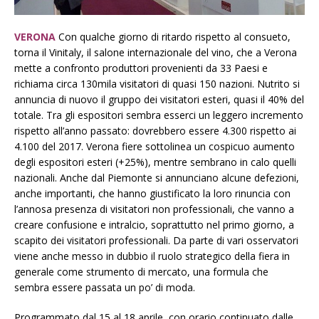
VERONA
Con qualche giorno di ritardo rispetto al consueto,
torna il Vinitaly, il salone internazionale del vino, che a Verona
mette a confronto produttori provenienti da 33 Paesi e
richiama circa 130mila visitatori di quasi 150 nazioni. Nutrito si
annuncia di nuovo il gruppo dei visitatori esteri, quasi il 40% del
totale. Tra gli espositori sembra esserci un leggero incremento
rispetto all’anno passato: dovrebbero essere 4.300 rispetto ai
4.100 del 2017. Verona fiere sottolinea un cospicuo aumento
degli espositori esteri (+25%), mentre sembrano in calo quelli
nazionali. Anche dal Piemonte si annunciano alcune defezioni,
anche importanti, che hanno giustificato la loro rinuncia con
l’annosa presenza di visitatori non professionali, che vanno a
creare confusione e intralcio, soprattutto nel primo giorno, a
scapito dei visitatori professionali. Da parte di vari osservatori
viene anche messo in dubbio il ruolo strategico della fiera in
generale come strumento di mercato, una formula che
sembra essere passata un po’ di moda.
Programmato dal 15 al 18 aprile, con orario continuato dalle