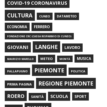
COVID-19 CORONAVIRUS
CULTURA
CUNEO
DATAMETEO
FERRERO
ECONOMIA
FONDAZIONE CRC (CASSA RISPARMIO DI CUNEO)
LANGHE
GIOVANI
LAVORO
METEO
MUSICA
MONTÀ
MAURIZIO MARELLO
PIEMONTE
POLITICA
PALLAPUGNO
REGIONE PIEMONTE
PRIMA PAGINA
ROERO
SCUOLA
SPORT
SANITÀ