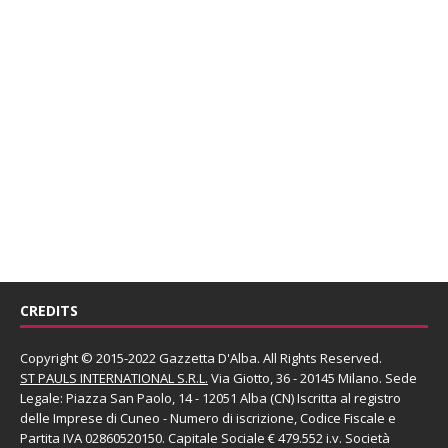
CREDITS
Copyright © 2015-2022 Gazzetta D'Alba. All Rights Reserved.
ST PAULS INTERNATIONAL S.R.L.
Via Giotto, 36 - 20145 Milano. Sede
Legale: Piazza San Paolo, 14 - 12051 Alba (CN) Iscritta al registro
delle Imprese di Cuneo - Numero di iscrizione, Codice Fiscale e
Partita IVA 02860520150. Capitale Sociale € 479.552 i.v. Società