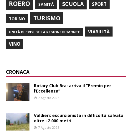
ROERO
SCUOLA
SPORT
SANITÀ
TURISMO
TORINO
VIABILITÀ
UNITÀ DI CRISI DELLA REGIONE PIEMONTE
VINO
CRONACA
Rotary Club Bra: arriva il “Premio per
l’Eccellenza”
7 Agosto 2026
Valdieri: escursionista in difficoltà salvata
oltre i 2.000 metri
7 Agosto 2026