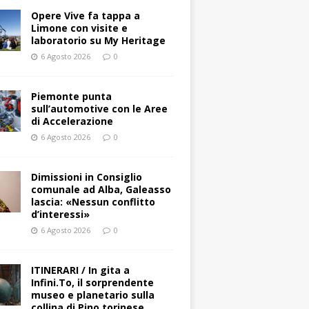
Opere Vive fa tappa a
Limone con visite e
laboratorio su My Heritage
6 Agosto 2026
0
Piemonte punta
sull’automotive con le Aree
di Accelerazione
6 Agosto 2026
0
Dimissioni in Consiglio
comunale ad Alba, Galeasso
lascia: «Nessun conflitto
d’interessi»
6 Agosto 2026
0
ITINERARI / In gita a
Infini.To, il sorprendente
museo e planetario sulla
collina di Pino torinese