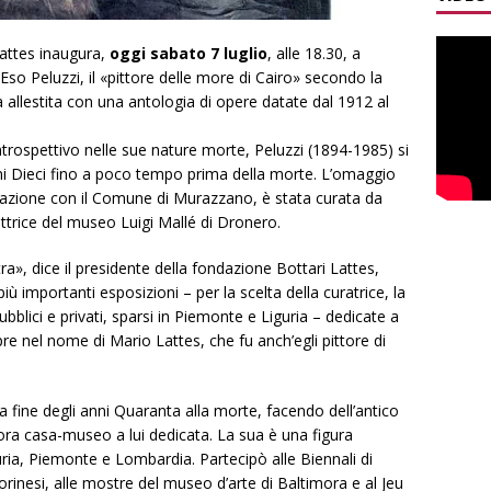
attes inaugura,
oggi sabato 7 luglio
, alle 18.30, a
so Peluzzi, il «pittore delle more di Cairo» secondo la
à allestita con una antologia di opere datate dal 1912 al
 introspettivo nelle sue nature morte, Peluzzi (1894-1985) si
ni Dieci fino a poco tempo prima della morte. L’omaggio
borazione con il Comune di Murazzano, è stata curata da
ettrice del museo Luigi Mallé di Dronero.
, dice il presidente della fondazione Bottari Lattes,
iù importanti esposizioni – per la scelta della curatrice, la
bblici e privati, sparsi in Piemonte e Liguria – dedicate a
pre nel nome di Mario Lattes, che fu anch’egli pittore di
a fine degli anni Quaranta alla morte, facendo dell’antico
, ora casa-museo a lui dedicata. La sua è una figura
uria, Piemonte e Lombardia. Partecipò alle Biennali di
rinesi, alle mostre del museo d’arte di Baltimora e al Jeu