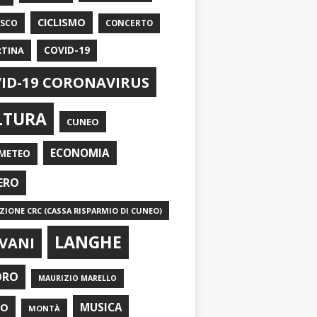
CICLISMO
ASCO
CONCERTO
RTINA
COVID-19
ID-19 CORONAVIRUS
LTURA
CUNEO
ECONOMIA
METEO
ERO
IONE CRC (CASSA RISPARMIO DI CUNEO)
LANGHE
VANI
ORO
MAURIZIO MARELLO
EO
MUSICA
MONTÀ