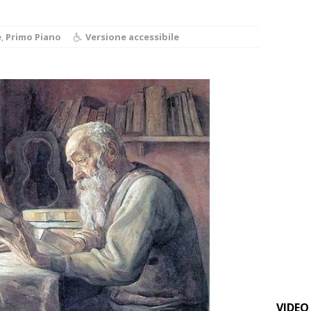
BA
]
Palio di Asti, Andrea Calamassi confermato mossiere per
e
,
Primo Piano
Versione accessibile
ALTRE NOTIZIE
]
Nidi comunali: coinvolti 77 Comuni piemontesi, dalla Regione
o per ampliare gli orari dei servizi a parità di tariffa
BRA
]
Siccità in Piemonte, Confagricoltura stima danni per 2 miliardi
E
]
Sanità Piemonte, Gribaudo: «I cittadini pagano l’inefficienza»
E
]
Piemonte punta sull’automotive con le Aree di Accelerazione
E
VIDEO