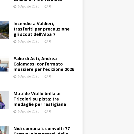
6 Agosto 2026
0
Incendio a Valdieri,
trasferiti per precauzione
gli scout dell’Alba 7
6 Agosto 2026
0
Palio di Asti, Andrea
Calamassi confermato
mossiere per l’edizione 2026
6 Agosto 2026
0
Matilde Vitillo brilla ai
Tricolori su pista: tre
medaglie per l’astigiana
6 Agosto 2026
0
Nidi comunali: coinvolti 77
Comuni piemontesi, dalla