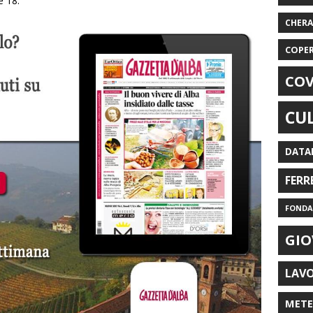
e 18.
CHER
COPE
COV
CU
DATA
FERR
FONDAZ
GIO
LAV
MET