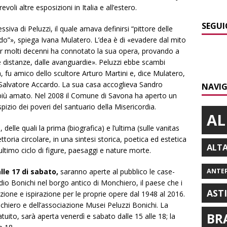
oli altre esposizioni in Italia e all’estero.
SEGUI
siva di Peluzzi, il quale amava definirsi “pittore delle
o”», spiega Ivana Mulatero. L’dea è di «evadere dal mito
per molti decenni ha connotato la sua opera, provando a
e distanze, dalle avanguardie». Peluzzi ebbe scambi
lia, fu amico dello scultore Arturo Martini e, dice Mulatero,
 Salvatore Accardo. La sua casa accoglieva Sandro
NAVIG
ca più amato. Nel 2008 il Comune di Savona ha aperto un
spizio dei poveri del santuario della Misericordia.
AL
delle quali la prima (biografica) e l’ultima (sulle vanitas
ttoria circolare, in una sintesi storica, poetica ed estetica
ALT
’ultimo ciclo di figure, paesaggi e nature morte.
lle 17 di sabato,
saranno aperte al pubblico le case-
ANTE
io Bonichi nel borgo antico di Monchiero, il paese che i
AST
zione e ispirazione per le proprie opere dal 1948 al 2016.
chiero e dell’associazione Musei Peluzzi Bonichi. La
BR
ito, sarà aperta venerdì e sabato dalle 15 alle 18; la