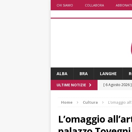
CHI SIAMO
COLLABORA
ABBONATI
ALBA
BRA
LANGHE
R
[ 6 Agosto 2026 
ULTIME NOTIZIE
«Nessun conflitto
Home
Cultura
L’omaggio all
[ 6 Agosto 2026 
planetario sulla 
L’omaggio all’art
[ 6 Agosto 2026 
palazzo Tovegni