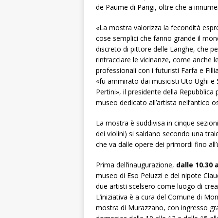
de Paume di Parigi, oltre che a innumerev
«La mostra valorizza la fecondità espres
cose semplici che fanno grande il mond
discreto di pittore delle Langhe, che 
rintracciare le vicinanze, come anche l
professionali con i futuristi Farfa e Fil
«fu ammirato dai musicisti Uto Ughi e
Pertini», il presidente della Repubbli
museo dedicato all’artista nell’antico o
La mostra è suddivisa in cinque sezioni, 
dei violini) si saldano secondo una traie
che va dalle opere dei primordi fino all
Prima dell’inaugurazione,
dalle 10.30 a
museo di Eso Peluzzi e del nipote Claud
due artisti scelsero come luogo di crea
L’iniziativa è a cura del Comune di Mon
mostra di Murazzano, con ingresso gratu