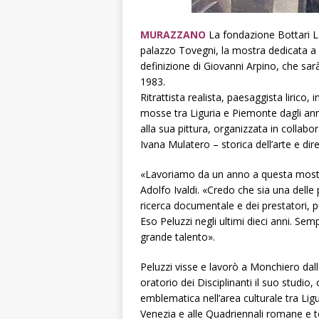
MURAZZANO
La fondazione Bottari L
palazzo Tovegni, la mostra dedicata a E
definizione di Giovanni Arpino, che sar
1983.
Ritrattista realista, paesaggista lirico,
mosse tra Liguria e Piemonte dagli an
alla sua pittura, organizzata in colla
Ivana Mulatero – storica dell’arte e dir
«Lavoriamo da un anno a questa mostra»
Adolfo Ivaldi. «Credo che sia una delle p
ricerca documentale e dei prestatori, pu
Eso Peluzzi negli ultimi dieci anni. Sem
grande talento».
Peluzzi visse e lavorò a Monchiero dall
oratorio dei Disciplinanti il suo studio
emblematica nell’area culturale tra Lig
Venezia e alle Quadriennali romane e to