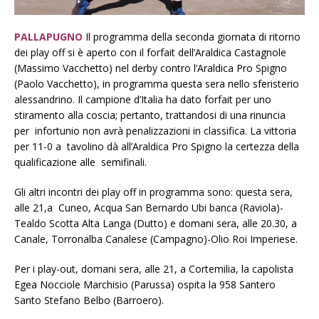
PALLAPUGNO
Il programma della seconda giornata di ritorno
dei play off si è aperto con il forfait dell’Araldica Castagnole
(Massimo Vacchetto) nel derby contro l’Araldica Pro Spigno
(Paolo Vacchetto), in programma questa sera nello sferisterio
alessandrino. Il campione d’Italia ha dato forfait per uno
stiramento alla coscia; pertanto, trattandosi di una rinuncia
per infortunio non avrà penalizzazioni in classifica. La vittoria
per 11-0 a tavolino dà all’Araldica Pro Spigno la certezza della
qualificazione alle semifinali.
Gli altri incontri dei play off in programma sono: questa sera,
alle 21,a Cuneo, Acqua San Bernardo Ubi banca (Raviola)-
Tealdo Scotta Alta Langa (Dutto) e domani sera, alle 20.30, a
Canale, Torronalba Canalese (Campagno)-Olio Roi Imperiese.
Per i play-out, domani sera, alle 21, a Cortemilia, la capolista
Egea Nocciole Marchisio (Parussa) ospita la 958 Santero
Santo Stefano Belbo (Barroero).