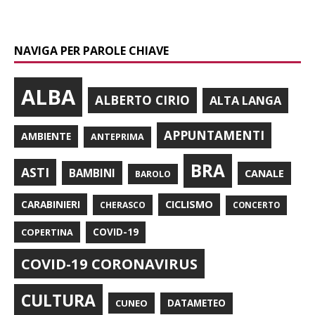
NAVIGA PER PAROLE CHIAVE
ALBA
ALBERTO CIRIO
ALTA LANGA
APPUNTAMENTI
AMBIENTE
ANTEPRIMA
BRA
ASTI
BAMBINI
CANALE
BAROLO
CARABINIERI
CICLISMO
CHERASCO
CONCERTO
COPERTINA
COVID-19
COVID-19 CORONAVIRUS
CULTURA
CUNEO
DATAMETEO