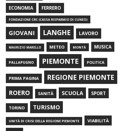
FERRERO
ECONOMIA
FONDAZIONE CRC (CASSA RISPARMIO DI CUNEO)
LANGHE
GIOVANI
LAVORO
METEO
MUSICA
MONTÀ
MAURIZIO MARELLO
PIEMONTE
POLITICA
PALLAPUGNO
REGIONE PIEMONTE
PRIMA PAGINA
ROERO
SCUOLA
SPORT
SANITÀ
TURISMO
TORINO
VIABILITÀ
UNITÀ DI CRISI DELLA REGIONE PIEMONTE