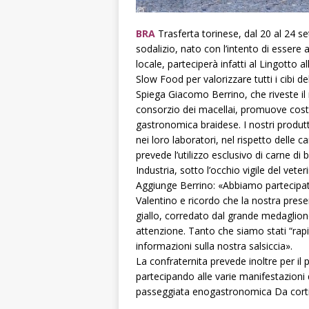
BRA
Trasferta torinese, dal 20 al 24 set
sodalizio, nato con l’intento di esser
locale, parteciperà infatti al Lingotto 
Slow Food per valorizzare tutti i cibi d
Spiega Giacomo Berrino, che riveste il 
consorzio dei macellai, promuove cost
gastronomica braidese. I nostri produtt
nei loro laboratori, nel rispetto delle c
prevede l’utilizzo esclusivo di carne di
Industria, sotto l’occhio vigile del veter
Aggiunge Berrino: «Abbiamo partecipat
Valentino e ricordo che la nostra prese
giallo, corredato dal grande medaglione
attenzione. Tanto che siamo stati “rapit
informazioni sulla nostra salsiccia».
La confraternita prevede inoltre per il 
partecipando alle varie manifestazioni
passeggiata enogastronomica Da cortile