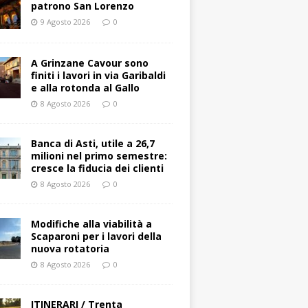
patrono San Lorenzo
9 Agosto 2026
0
A Grinzane Cavour sono
finiti i lavori in via Garibaldi
e alla rotonda al Gallo
8 Agosto 2026
0
Banca di Asti, utile a 26,7
milioni nel primo semestre:
cresce la fiducia dei clienti
8 Agosto 2026
0
Modifiche alla viabilità a
Scaparoni per i lavori della
nuova rotatoria
8 Agosto 2026
0
ITINERARI / Trenta