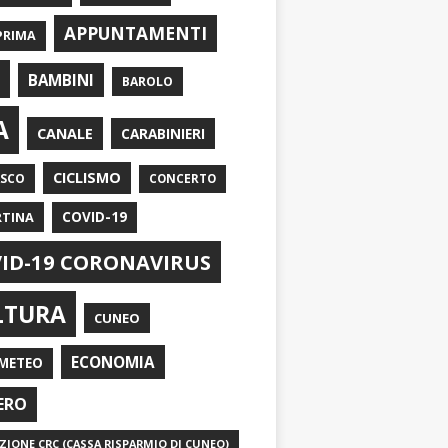
APPUNTAMENTI
PRIMA
I
BAMBINI
BAROLO
A
CANALE
CARABINIERI
CICLISMO
ASCO
CONCERTO
RTINA
COVID-19
ID-19 CORONAVIRUS
LTURA
CUNEO
ECONOMIA
METEO
ERO
IONE CRC (CASSA RISPARMIO DI CUNEO)