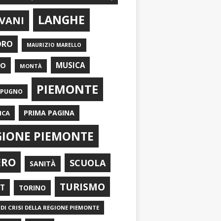
LANGHE
VANI
ORO
MAURIZIO MARELLO
EO
MUSICA
MONTÀ
PIEMONTE
APUGNO
PRIMA PAGINA
ICA
GIONE PIEMONTE
ERO
SCUOLA
SANITÀ
TURISMO
RT
TORINO
DI CRISI DELLA REGIONE PIEMONTE