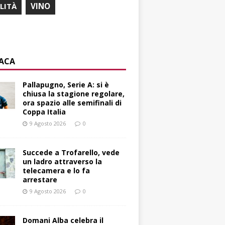
ILITÀ
VINO
ACA
Pallapugno, Serie A: si è
chiusa la stagione regolare,
ora spazio alle semifinali di
Coppa Italia
9 Agosto 2026
0
Succede a Trofarello, vede
un ladro attraverso la
telecamera e lo fa
arrestare
9 Agosto 2026
0
Domani Alba celebra il