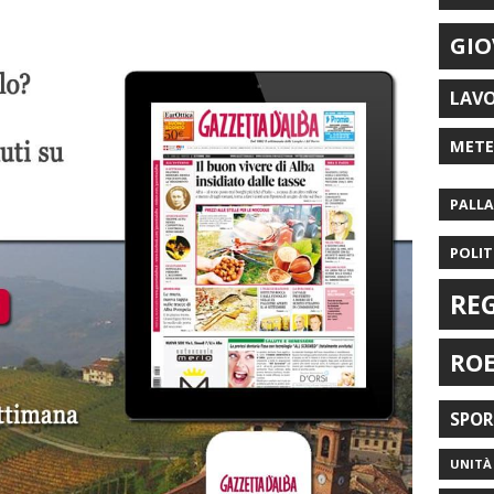
GIO
LAV
MET
PALL
POLIT
RE
RO
SPO
UNITÀ 