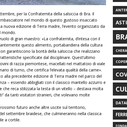
ANTE
tembre, per la Confraternita della salsiccia di Bra. Il
e ambasciatore nel mondo di questo gustoso insaccato
AST
alla nuova edizione di Terra madre, l’evento organizzato da
el mondo.
BR
ruolo di gran maestro: «La confraternita, d’intesa con il
antemente questo alimento, portabandiera della cultura
CHER
ori garantiscono la bontà della salsiccia che realizzano
aratteristiche specificate dal disciplinare. Quest’ultimo
COPE
 bovini di razza piemontese, macellati nel mattatoio di viale
inario di turno, che certifica l’elevata qualità della carne».
COV
o alla precedente edizione di Terra madre nel parco del
nza – essendo abbigliati con il classico mantello azzurro e
CU
 che reca stilizzata la testa di un vitello – destava molta
i” da tanti visitatori stranieri, che volevano molte
DATA
prossimo futuro anche altre uscite sul territorio,
 del settembre braidese, che culmineranno nella classica
FERR
 a cortile.
FONDAZ