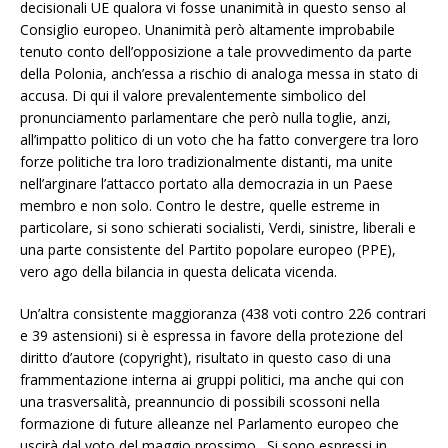
decisionali UE qualora vi fosse unanimità in questo senso al
Consiglio europeo. Unanimità però altamente improbabile
tenuto conto dell’opposizione a tale provvedimento da parte
della Polonia, anch’essa a rischio di analoga messa in stato di
accusa. Di qui il valore prevalentemente simbolico del
pronunciamento parlamentare che però nulla toglie, anzi,
all’impatto politico di un voto che ha fatto convergere tra loro
forze politiche tra loro tradizionalmente distanti, ma unite
nell’arginare l’attacco portato alla democrazia in un Paese
membro e non solo. Contro le destre, quelle estreme in
particolare, si sono schierati socialisti, Verdi, sinistre, liberali e
una parte consistente del Partito popolare europeo (PPE),
vero ago della bilancia in questa delicata vicenda.
Un’altra consistente maggioranza (438 voti contro 226 contrari
e 39 astensioni) si è espressa in favore della protezione del
diritto d’autore (copyright), risultato in questo caso di una
frammentazione interna ai gruppi politici, ma anche qui con
una trasversalità, preannuncio di possibili scossoni nella
formazione di future alleanze nel Parlamento europeo che
uscirà dal voto del maggio prossimo. Si sono espressi in