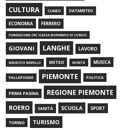
CULTURA
CUNEO
DATAMETEO
FERRERO
ECONOMIA
FONDAZIONE CRC (CASSA RISPARMIO DI CUNEO)
LANGHE
GIOVANI
LAVORO
METEO
MUSICA
MONTÀ
MAURIZIO MARELLO
PIEMONTE
POLITICA
PALLAPUGNO
REGIONE PIEMONTE
PRIMA PAGINA
ROERO
SCUOLA
SPORT
SANITÀ
TURISMO
TORINO