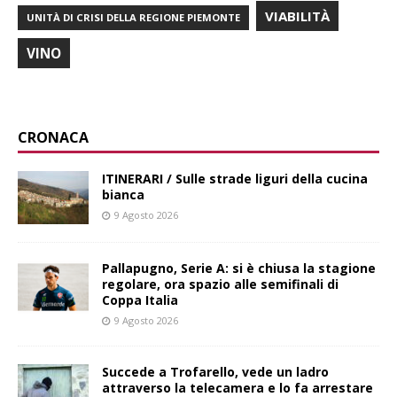
VIABILITÀ
UNITÀ DI CRISI DELLA REGIONE PIEMONTE
VINO
CRONACA
ITINERARI / Sulle strade liguri della cucina
bianca
9 Agosto 2026
Pallapugno, Serie A: si è chiusa la stagione
regolare, ora spazio alle semifinali di
Coppa Italia
9 Agosto 2026
Succede a Trofarello, vede un ladro
attraverso la telecamera e lo fa arrestare