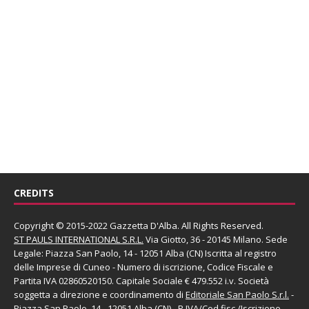
CREDITS
Copyright © 2015-2022 Gazzetta D'Alba. All Rights Reserved.
ST PAULS INTERNATIONAL S.R.L.
Via Giotto, 36 - 20145 Milano. Sede
Legale: Piazza San Paolo, 14 - 12051 Alba (CN) Iscritta al registro
delle Imprese di Cuneo - Numero di iscrizione, Codice Fiscale e
Partita IVA 02860520150. Capitale Sociale € 479.552 i.v. Società
soggetta a direzione e coordinamento di
Editoriale San Paolo
S.r.l.
-
Piazza San Paolo, 14 - 12051 Alba (CN) - P.IVA/Cod.fisc./Iscrizione