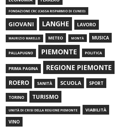
FONDAZIONE CRC (CASSA RISPARMIO DI CUNEO)
LANGHE
GIOVANI
LAVORO
METEO
MUSICA
MONTÀ
MAURIZIO MARELLO
PIEMONTE
POLITICA
PALLAPUGNO
REGIONE PIEMONTE
PRIMA PAGINA
ROERO
SCUOLA
SPORT
SANITÀ
TURISMO
TORINO
VIABILITÀ
UNITÀ DI CRISI DELLA REGIONE PIEMONTE
VINO