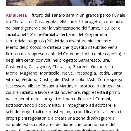
AMBIENTE
Il futuro del Tanaro sarà in un grande parco fluviale
tra Cherasco e Castagnole delle Lanze? Il progetto, contenuto
nel piano generale per la valorizzazione del fiume, il cui iter è
iniziato nel 2016 nell’ambito dei bandi del Programma
territoriale integrato (Pti), inizia a diventare più concreto.
Merito del protocollo d’intesa che giovedì 28 febbraio verrà
firmato dai rappresentanti del Comune di Alba (ente capofila) e
degli altri centri coinvolti nel progetto: Barbaresco, Bra,
Castagnito, Castagnole, Cherasco, Guarene, Govone, La
Morra, Magliano, Monticello, Neive, Pocapaglia, Roddi, Santa
Vittoria, Verduno, Costigliole d’Asti e Isola d’Asti. Come spiega
l’assessore albese Rosanna Martini, «il protocollo d’intesa, su
cui si è iniziato a lavorare da novembre, rappresenta il primo
passo per attuare il progetto di parco fluviale. I Comuni,
sottoscrivendo il documento, si impegnano ad adottare le
schede progettuali del masterplan, a modificare in tal senso i
propri piani regolatori e a creare una zona di salvaguardia
naturale estesa nelle aree del fiume che faranno parte del
parco. E, soprattutto, a sviluppare e condividere la ricerca di