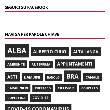
SEGUICI SU FACEBOOK
NAVIGA PER PAROLE CHIAVE
ALBA
ALBERTO CIRIO
ALTA LANGA
APPUNTAMENTI
AMBIENTE
ANTEPRIMA
BRA
ASTI
BAMBINI
CANALE
BAROLO
CARABINIERI
CICLISMO
CHERASCO
CONCERTO
COPERTINA
COVID-19
COVID-19 CORONAVIRUS