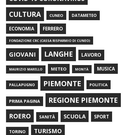
CULTURA
CUNEO
DATAMETEO
FERRERO
ECONOMIA
FONDAZIONE CRC (CASSA RISPARMIO DI CUNEO)
LANGHE
GIOVANI
LAVORO
METEO
MUSICA
MONTÀ
MAURIZIO MARELLO
PIEMONTE
POLITICA
PALLAPUGNO
REGIONE PIEMONTE
PRIMA PAGINA
ROERO
SCUOLA
SPORT
SANITÀ
TURISMO
TORINO