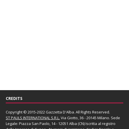
CREDITS
Copyright © 2015-2022 Gazzetta D'Alba. All Rights Reserved.
ST PAULS INTERNATIONAL S.R.L.
Via Giotto, 36 - 20145 Milano. Sede
Legale: Piazza San Paolo, 14 - 12051 Alba (CN) Iscritta al registro