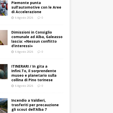
Piemonte punta
sull’automotive con le Aree
di Accelerazione
6 Agosto 2026
0
Dimissioni in Consiglio
comunale ad Alba, Galeasso
lascia: «Nessun conflitto
d’interessi»
6 Agosto 2026
0
ITINERARI / In gita a
Infini.To, il sorprendente
museo e planetario sulla
collina di Pino torinese
6 Agosto 2026
0
Incendio a Valdieri,
trasferiti per precauzione
gli scout dell’Alba 7