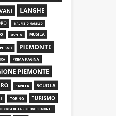
LANGHE
VANI
ORO
MAURIZIO MARELLO
EO
MUSICA
MONTÀ
PIEMONTE
APUGNO
PRIMA PAGINA
ICA
GIONE PIEMONTE
ERO
SCUOLA
SANITÀ
TURISMO
RT
TORINO
DI CRISI DELLA REGIONE PIEMONTE