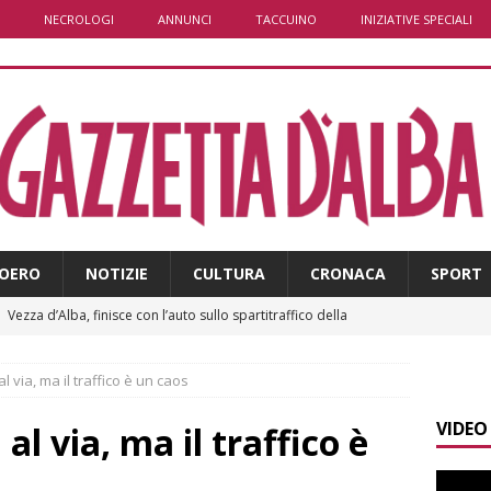
NECROLOGI
ANNUNCI
TACCUINO
INIZIATIVE SPECIALI
OERO
NOTIZIE
CULTURA
CRONACA
SPORT
]
Vezza d’Alba, finisce con l’auto sullo spartitraffico della
e in ospedale
CRONACA
l via, ma il traffico è un caos
]
La bella stagione riporta l’allarme sulle strade: cresce il
VIDEO
 NOTIZIE
al via, ma il traffico è
]
Piemonte punta sull’automotive con le Aree di Accelerazione