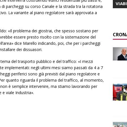
i che interverrà costruendo edifici residenziali più bassi e,
VIAB
la di parcheggi su corso Canale e la strada tra la rotatoria
rtivo. La variante al piano regolatore sarà approvata a
do: «Il problema dei giostrai, che spesso sostano per
CRON
ovrebbe essere presto risolto con la sistemazione del
ll’area» dice Marello indicando, poi, che per i parcheggi
installare dei dissuasori.
tema del trasporto pubblico e del traffico: «I mezzi
te implementati: negli ultimi mesi siamo passati da 4 a 7
cheggi periferici sono già previsti dal piano regolatore e
Per quanto riguarda il problema del traffico, al momento,
 non è semplice intervenire, ma stiamo lavorando per
 e viale Industria».