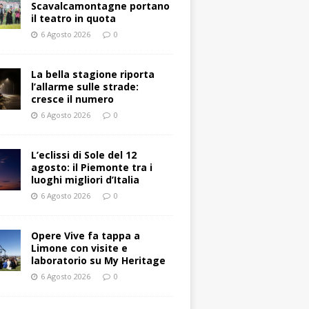
Scavalcamontagne portano
il teatro in quota
6 Agosto 2026
0
La bella stagione riporta
l’allarme sulle strade:
cresce il numero
6 Agosto 2026
0
L’eclissi di Sole del 12
agosto: il Piemonte tra i
luoghi migliori d’Italia
6 Agosto 2026
0
Opere Vive fa tappa a
Limone con visite e
laboratorio su My Heritage
6 Agosto 2026
0