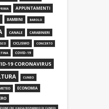
APPUNTAMENTI
PRIMA
I
BAMBINI
BAROLO
A
CANALE
CARABINIERI
CICLISMO
ASCO
CONCERTO
RTINA
COVID-19
ID-19 CORONAVIRUS
LTURA
CUNEO
ECONOMIA
METEO
ERO
IONE CRC (CASSA RISPARMIO DI CUNEO)