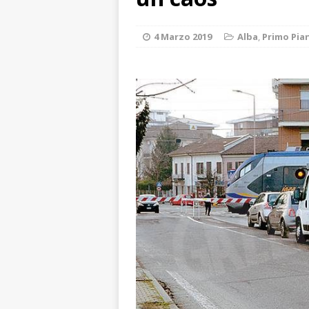
ALTRE NOTIZI
[ 6 Agosto 2026 
4 Marzo 2019
Alba
,
Primo Pia
«Nessun conflitto
[ 6 Agosto 2026 
planetario sulla 
[ 6 Agosto 2026 
dell’Alba 7
AL
[ 6 Agosto 2026 
l’edizione 2026
[ 6 Agosto 2026 
terra e la comun