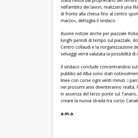
stata rivista dal proprietario dei terren
nell’ambito dei lavori, realizzerà una fi
di fronte alla chiesa fino al centro spo
marzo», dettaglia il sindaco.
Buone notizie anche per piazzale Robal
lunghi periodi di tempo sul piazzale, d
Centro collaudi e la riorganizzazione de
selvaggi verrà valutata la possibilità di 
Il sindaco conclude concentrandosi sul 
pubblici ad Alba sono stati notevolmen
linee con corse ogni venti minuti. I par
nei prossimi anni diventeranno realtà. 
in assenza del terzo ponte sul Tanaro,
creare la nuova strada tra corso Canale
a.m.a.