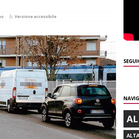
E
]
Dimissioni in Consiglio comunale ad Alba, Galeasso lascia:
no
Versione accessibile
 d’interessi»
ALBA
]
ITINERARI / In gita a Infini.To, il sorprendente museo e
collina di Pino torinese
ALBA
]
Incendio a Valdieri, trasferiti per precauzione gli scout
SEGUI
BA
]
Palio di Asti, Andrea Calamassi confermato mossiere per
ALTRE NOTIZIE
NAVIG
]
Bra e Boschetto piangono Giuseppe Ambrogio, una vita tra la
ità braidese
BRA
AL
ALT