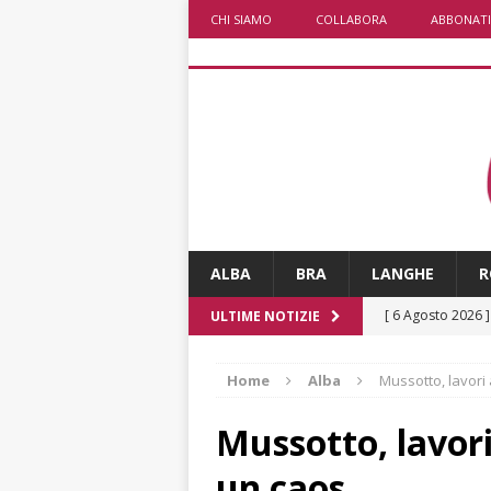
CHI SIAMO
COLLABORA
ABBONATI
ALBA
BRA
LANGHE
R
[ 6 Agosto 2026 
ULTIME NOTIZIE
rotonda: giovan
Home
Alba
Mussotto, lavori a
[ 6 Agosto 2026 
numero
ALTRE
Mussotto, lavori 
[ 6 Agosto 2026 
un caos