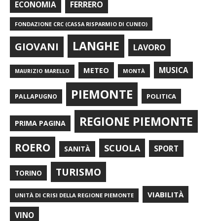
FERRERO
ECONOMIA
FONDAZIONE CRC (CASSA RISPARMIO DI CUNEO)
LANGHE
GIOVANI
LAVORO
METEO
MUSICA
MONTÀ
MAURIZIO MARELLO
PIEMONTE
POLITICA
PALLAPUGNO
REGIONE PIEMONTE
PRIMA PAGINA
ROERO
SCUOLA
SPORT
SANITÀ
TURISMO
TORINO
VIABILITÀ
UNITÀ DI CRISI DELLA REGIONE PIEMONTE
VINO