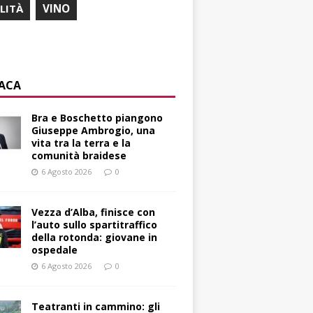
ILITÀ
VINO
ACA
Bra e Boschetto piangono
Giuseppe Ambrogio, una
vita tra la terra e la
comunità braidese
6 Agosto 2026
0
Vezza d’Alba, finisce con
l’auto sullo spartitraffico
della rotonda: giovane in
ospedale
6 Agosto 2026
0
Teatranti in cammino: gli