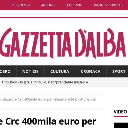
NECROLOGI
ANNUNCI
TACCUINO
INIZIATIVE SPECIALI
OERO
NOTIZIE
CULTURA
CRONACA
SPORT
]
ITINERARI / In gita a Infini.To, il sorprendente museo e
collina di Pino torinese
ALBA
ondazione Crc 400mila euro per eliminare le brutture dal
]
Incendio a Valdieri, trasferiti per precauzione gli scout
VIDEO
BA
e Crc 400mila euro per
]
Palio di Asti, Andrea Calamassi confermato mossiere per