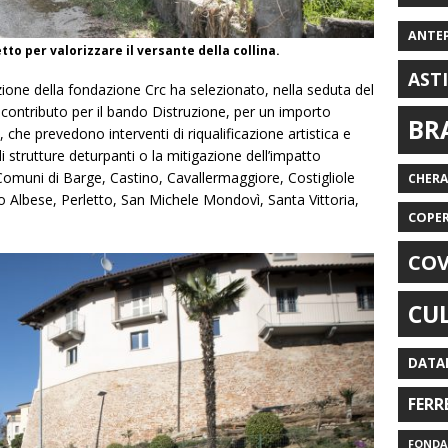
ANTE
tto per valorizzare il versante della collina.
AST
zione della fondazione Crc ha selezionato, nella seduta del
l contributo per il bando Distruzione, per un importo
BR
 che prevedono interventi di riqualificazione artistica e
 strutture deturpanti o la mitigazione dell’impatto
Comuni di Barge, Castino, Cavallermaggiore, Costigliole
CHER
 Albese, Perletto, San Michele Mondovì, Santa Vittoria,
COPE
COV
CU
DATA
FERR
FONDAZ