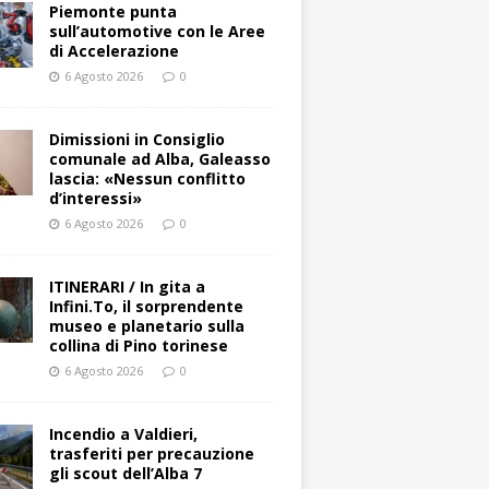
Piemonte punta
sull’automotive con le Aree
di Accelerazione
6 Agosto 2026
0
Dimissioni in Consiglio
comunale ad Alba, Galeasso
lascia: «Nessun conflitto
d’interessi»
6 Agosto 2026
0
ITINERARI / In gita a
Infini.To, il sorprendente
museo e planetario sulla
collina di Pino torinese
6 Agosto 2026
0
Incendio a Valdieri,
trasferiti per precauzione
gli scout dell’Alba 7