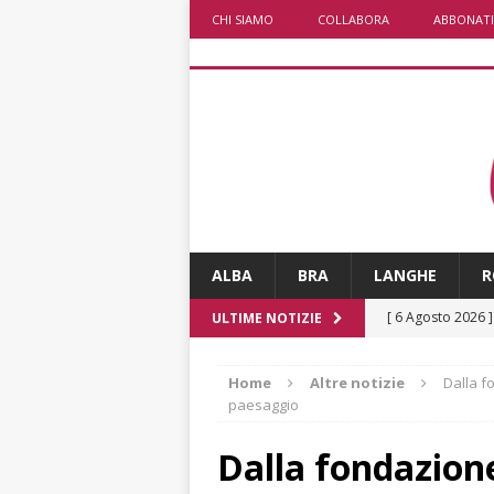
CHI SIAMO
COLLABORA
ABBONATI
ALBA
BRA
LANGHE
R
[ 6 Agosto 2026 
ULTIME NOTIZIE
planetario sulla 
Home
Altre notizie
Dalla f
[ 6 Agosto 2026 
paesaggio
dell’Alba 7
AL
Dalla fondazion
[ 6 Agosto 2026 