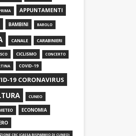
APPUNTAMENTI
PRIMA
I
BAMBINI
BAROLO
A
CANALE
CARABINIERI
CICLISMO
ASCO
CONCERTO
RTINA
COVID-19
ID-19 CORONAVIRUS
LTURA
CUNEO
ECONOMIA
METEO
ERO
IONE CRC (CASSA RISPARMIO DI CUNEO)