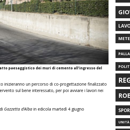
GIO
LAV
MET
PALL
POLIT
tto paesaggistico dei muri di cemento all’ingresso del
RE
uto inizieranno un percorso di co-progettazione finalizzato
tervento sul bene interessato, per poi avviare i lavori nei
RO
di
Gazzetta d’Alba
in edicola martedì 4 giugno
SPO
UNITÀ 