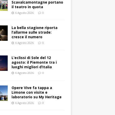
Scavalcamontagne portano
il teatro in quota
6 Agosto 2026
0
La bella stagione riporta
l’allarme sulle strade:
cresce il numero
6 Agosto 2026
0
L’eclissi di Sole del 12
agosto: il Piemonte tra i
luoghi migliori d’Italia
6 Agosto 2026
0
Opere Vive fa tappa a
Limone con visite e
laboratorio su My Heritage
6 Agosto 2026
0