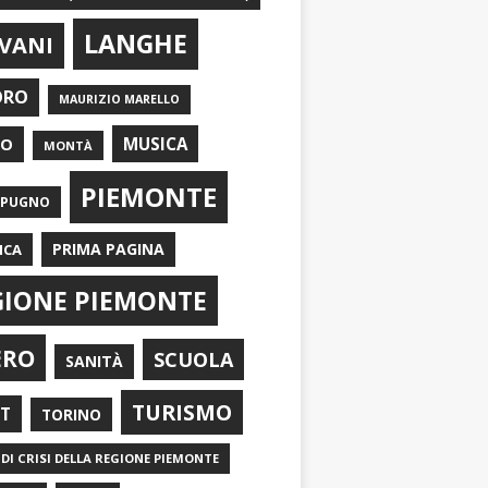
LANGHE
VANI
ORO
MAURIZIO MARELLO
EO
MUSICA
MONTÀ
PIEMONTE
APUGNO
PRIMA PAGINA
ICA
GIONE PIEMONTE
ERO
SCUOLA
SANITÀ
TURISMO
RT
TORINO
DI CRISI DELLA REGIONE PIEMONTE