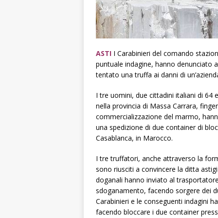
ASTI
I Carabinieri del comando stazione
puntuale indagine, hanno denunciato a 
tentato una truffa ai danni di un’aziend
I tre uomini, due cittadini italiani di 6
nella provincia di Massa Carrara, fingend
commercializzazione del marmo, hanno i
una spedizione di due container di bloc
Casablanca, in Marocco.
I tre truffatori, anche attraverso la fo
sono riusciti a convincere la ditta asti
doganali hanno inviato al trasportatore
sdoganamento, facendo sorgere dei dubb
Carabinieri e le conseguenti indagini 
facendo bloccare i due container press