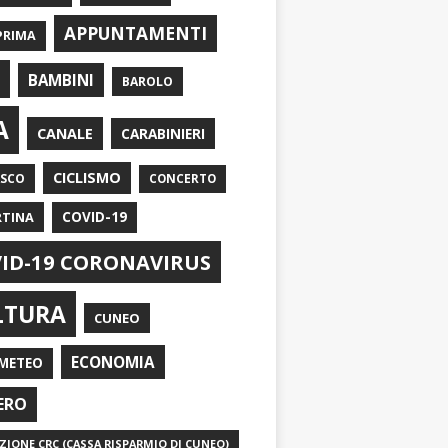
APPUNTAMENTI
PRIMA
I
BAMBINI
BAROLO
A
CANALE
CARABINIERI
CICLISMO
ASCO
CONCERTO
RTINA
COVID-19
ID-19 CORONAVIRUS
LTURA
CUNEO
ECONOMIA
METEO
ERO
IONE CRC (CASSA RISPARMIO DI CUNEO)