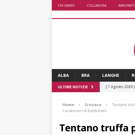
CHI SIAMO
COLLABORA
ABBONATI
ALBA
BRA
LANGHE
R
[ 7 Agosto 2026 
ULTIME NOTIZIE
[ 7 Agosto 2026 
Home
Cronaca
Tentano truf
CRONACA
Carabinieri di Baldichieri
[ 7 Agosto 2026 
Tentano truffa 
non cancellano i