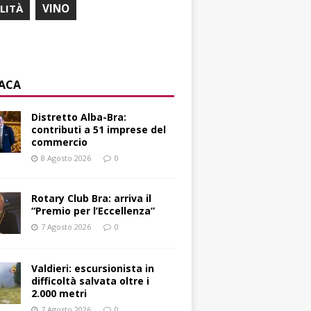
ILITÀ
VINO
ACA
Distretto Alba-Bra:
contributi a 51 imprese del
commercio
8 Agosto 2026
0
Rotary Club Bra: arriva il
“Premio per l’Eccellenza”
7 Agosto 2026
0
Valdieri: escursionista in
difficoltà salvata oltre i
2.000 metri
7 Agosto 2026
0