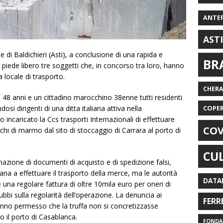
ANTE
AST
 di Baldichieri (Asti), a conclusione di una rapida e
BR
piede libero tre soggetti che, in concorso tra loro, hanno
a locale di trasporto.
CHER
4 e 48 anni e un cittadino marocchino 38enne tutti residenti
osi dirigenti di una ditta italiana attiva nella
COPE
ncaricato la Ccs trasporti Internazionali di effettuare
COV
chi di marmo dal sito di stoccaggio di Carrara al porto di
CU
rmazione di documenti di acquisto e di spedizione falsi,
giana a effettuare il trasporto della merce, ma le autorità
DATA
 una regolare fattura di oltre 10mila euro per oneri di
i sulla regolarità dell’operazione. La denuncia ai
FERR
hanno permesso che la truffa non si concretizzasse
o il porto di Casablanca.
FONDAZ