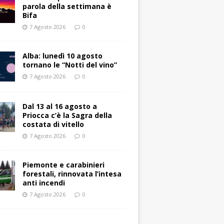
parola della settimana è
Bifa
7 Agosto 2026
0
Alba: lunedì 10 agosto
tornano le “Notti del vino”
7 Agosto 2026
0
Dal 13 al 16 agosto a
Priocca c’è la Sagra della
costata di vitello
7 Agosto 2026
0
Piemonte e carabinieri
forestali, rinnovata l’intesa
anti incendi
7 Agosto 2026
0