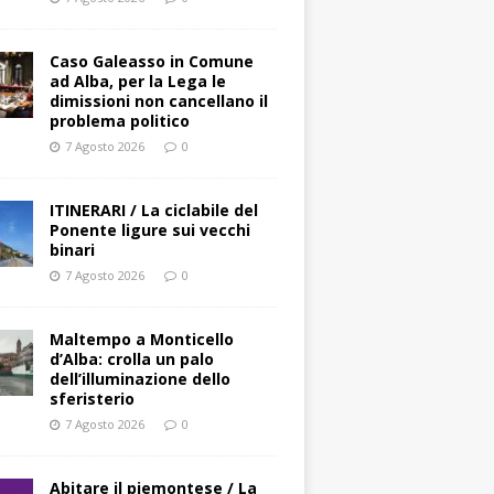
Caso Galeasso in Comune
ad Alba, per la Lega le
dimissioni non cancellano il
problema politico
7 Agosto 2026
0
ITINERARI / La ciclabile del
Ponente ligure sui vecchi
binari
7 Agosto 2026
0
Maltempo a Monticello
d’Alba: crolla un palo
dell’illuminazione dello
sferisterio
7 Agosto 2026
0
Abitare il piemontese / La