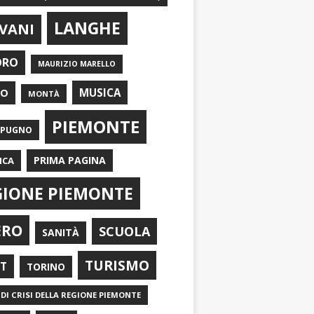
LANGHE
VANI
ORO
MAURIZIO MARELLO
EO
MUSICA
MONTÀ
PIEMONTE
APUGNO
PRIMA PAGINA
ICA
GIONE PIEMONTE
ERO
SCUOLA
SANITÀ
TURISMO
RT
TORINO
DI CRISI DELLA REGIONE PIEMONTE