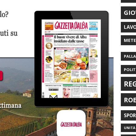
GIO
LAV
MET
PALL
POLIT
RE
RO
SPO
UNITÀ 