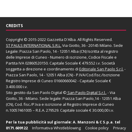
CREDITS
Copyright © 2015-2022 Gazzetta D'Alba. All Rights Reserved.
ST PAULS INTERNATIONAL S.R.L.
Via Giotto, 36 - 20145 Milano. Sede
Legale: Piazza San Paolo, 14 - 12051 Alba (CN) Iscritta al registro
delle Imprese di Cuneo - Numero di iscrizione, Codice Fiscale e
Partita IVA 02860520150. Capitale Sociale € 479.552 i.v. Società
soggetta a direzione e coordinamento di
Editoriale San Paolo
S.r.l.
-
Piazza San Paolo, 14 - 12051 Alba (CN) - P.IVA/Cod.fisc./Iscrizione
Registro Imprese di Cuneo 01660660042 - Capitale Sociale €
3.400.000 i.v.
Sito gestito da
San Paolo Digital
©
San Paolo Digital S.r.l.
, - Via
Giotto, 36 - Milano. Sede legale: Piazza San Paolo,14 - 12051 Alba
(CN), Cod. fisc./P.Iva e iscrizione al Registro Imprese di Cuneo
n.10057461005 – R.E.A. 279529. Capitale sociale € 30.000,00 i.v.
Per la tua pubblicità sul giornale:
A. Manzoni & C S.p.a.
tel
0171.609122
Informativa Whistleblowing
Cookie policy
Privacy