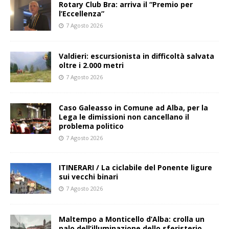
Rotary Club Bra: arriva il “Premio per
l’Eccellenza”
7 Agosto 2026
Valdieri: escursionista in difficoltà salvata
oltre i 2.000 metri
7 Agosto 2026
Caso Galeasso in Comune ad Alba, per la
Lega le dimissioni non cancellano il
problema politico
7 Agosto 2026
ITINERARI / La ciclabile del Ponente ligure
sui vecchi binari
7 Agosto 2026
Maltempo a Monticello d’Alba: crolla un
palo dell’illuminazione dello sferisterio