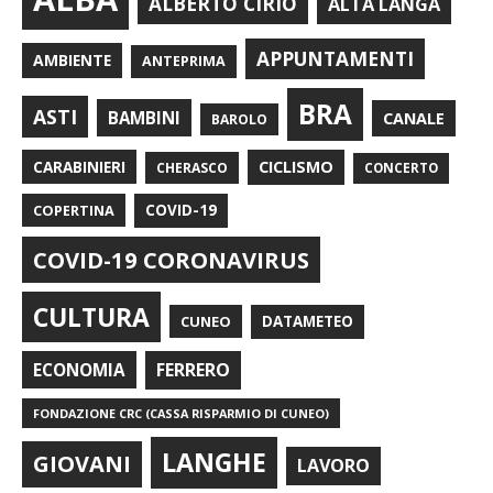
ALBERTO CIRIO
ALTA LANGA
APPUNTAMENTI
AMBIENTE
ANTEPRIMA
BRA
ASTI
BAMBINI
CANALE
BAROLO
CARABINIERI
CICLISMO
CHERASCO
CONCERTO
COPERTINA
COVID-19
COVID-19 CORONAVIRUS
CULTURA
CUNEO
DATAMETEO
FERRERO
ECONOMIA
FONDAZIONE CRC (CASSA RISPARMIO DI CUNEO)
LANGHE
GIOVANI
LAVORO