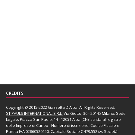
CREDITS
Copyright © 2015-2022 Gazzetta D'Alba. All Rights Reserved.
ST PAULS INTERNATIONAL S.R.L.
Via Giotto, 36 - 20145 Milano. Sede
Legale: Piazza San Paolo, 14 - 12051 Alba (CN) Iscritta al registro
delle Imprese di Cuneo - Numero di iscrizione, Codice Fiscale e
Partita IVA 02860520150. Capitale Sociale € 479.552 i.v. Società