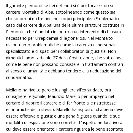
Il garante piemontese dei detenuti si è poi focalizzato sul
carcere Montalto di Alba, sottolineando come questo sia
chiuso ormai da tre anni nel corpo principale: «Emblematico il
caso del carcere di Alba: una delle ultime strutture costruite in
Piemonte, che è andata incontro a un intervento di chiusura
necessario per un’epidemia di legionellosi. Nel Montalto
riscontriamo problematiche come la carenza di personale
specializzato e di spazi per i collaboratori di giustizia. Non
dimentichiamo l’articolo 27 della Costituzione, che sottolinea
come le pene non possano consistere in trattamenti contrari
al senso di umanità e debbano tendere alla rieducazione del
condannato».
Mellano ha rivolto parole lusinghiere all’ex sindaco, ora
consigliere regionale, Maurizio Marello per l’impegno nel
cercare di riaprire il carcere e di far fronte alle ristrettezze
economiche dello stesso. Marello ha risposto: «La pena deve
essere effettiva e giusta; e una pena è giusta quando le sue
modalità di espiazione sono corrette. L’aspetto rieducativo a
cui deve essere orientato il carcere riguarda le pene scontate