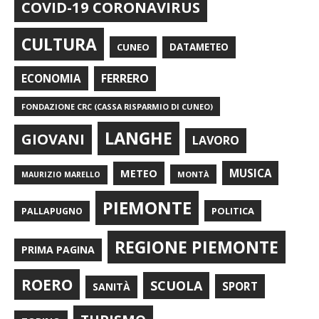
COVID-19 CORONAVIRUS
CULTURA
CUNEO
DATAMETEO
FERRERO
ECONOMIA
FONDAZIONE CRC (CASSA RISPARMIO DI CUNEO)
LANGHE
GIOVANI
LAVORO
METEO
MUSICA
MONTÀ
MAURIZIO MARELLO
PIEMONTE
POLITICA
PALLAPUGNO
REGIONE PIEMONTE
PRIMA PAGINA
ROERO
SCUOLA
SPORT
SANITÀ