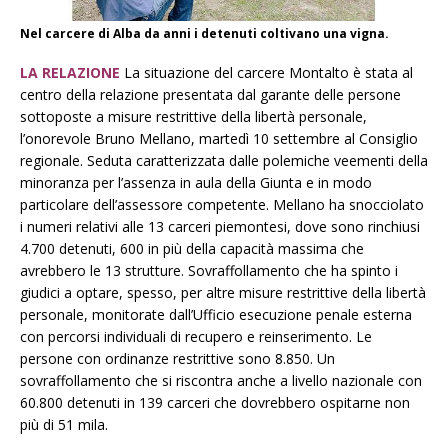
Nel carcere di Alba da anni i detenuti coltivano una vigna.
LA RELAZIONE
La situazione del carcere Montalto è stata al
centro della relazione presentata dal garante delle persone
sottoposte a misure restrittive della libertà personale,
l’onorevole Bruno Mellano, martedì 10 settembre al Consiglio
regionale. Seduta caratterizzata dalle polemiche veementi della
minoranza per l’assenza in aula della Giunta e in modo
particolare dell’assessore competente. Mellano ha snocciolato
i numeri relativi alle 13 carceri piemontesi, dove sono rinchiusi
4.700 detenuti, 600 in più della capacità massima che
avrebbero le 13 strutture. Sovraffollamento che ha spinto i
giudici a optare, spesso, per altre misure restrittive della libertà
personale, monitorate dall’Ufficio esecuzione penale esterna
con percorsi individuali di recupero e reinserimento. Le
persone con ordinanze restrittive sono 8.850. Un
sovraffollamento che si riscontra anche a livello nazionale con
60.800 detenuti in 139 carceri che dovrebbero ospitarne non
più di 51 mila.