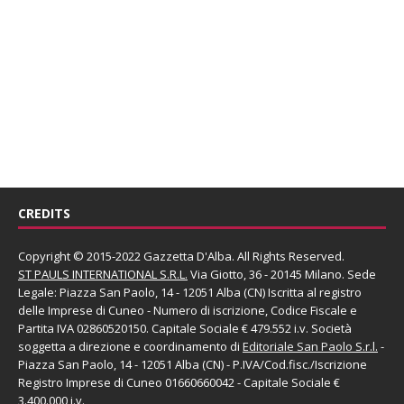
CREDITS
Copyright © 2015-2022 Gazzetta D'Alba. All Rights Reserved.
ST PAULS INTERNATIONAL S.R.L.
Via Giotto, 36 - 20145 Milano. Sede
Legale: Piazza San Paolo, 14 - 12051 Alba (CN) Iscritta al registro
delle Imprese di Cuneo - Numero di iscrizione, Codice Fiscale e
Partita IVA 02860520150. Capitale Sociale € 479.552 i.v. Società
soggetta a direzione e coordinamento di
Editoriale San Paolo
S.r.l.
-
Piazza San Paolo, 14 - 12051 Alba (CN) - P.IVA/Cod.fisc./Iscrizione
Registro Imprese di Cuneo 01660660042 - Capitale Sociale €
3.400.000 i.v.