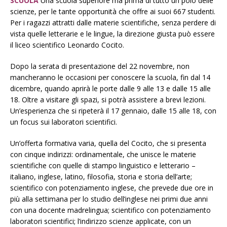
SCUOLA
Una scuola superiore ma prima di tutto un polo delle
scienze, per le tante opportunità che offre ai suoi 667 studenti.
Per i ragazzi attratti dalle materie scientifiche, senza perdere di
vista quelle letterarie e le lingue, la direzione giusta può essere
il liceo scientifico Leonardo Cocito.
Dopo la serata di presentazione del 22 novembre, non
mancheranno le occasioni per conoscere la scuola, fin dal 14
dicembre, quando aprirà le porte dalle 9 alle 13 e dalle 15 alle
18. Oltre a visitare gli spazi, si potrà assistere a brevi lezioni.
Un’esperienza che si ripeterà il 17 gennaio, dalle 15 alle 18, con
un focus sui laboratori scientifici.
Un’offerta formativa varia, quella del Cocito, che si presenta
con cinque indirizzi: ordinamentale, che unisce le materie
scientifiche con quelle di stampo linguistico e letterario –
italiano, inglese, latino, filosofia, storia e storia dell’arte;
scientifico con potenziamento inglese, che prevede due ore in
più alla settimana per lo studio dell’inglese nei primi due anni
con una docente madrelingua; scientifico con potenziamento
laboratori scientifici; l’indirizzo scienze applicate, con un