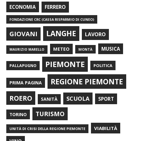
FERRERO
ECONOMIA
FONDAZIONE CRC (CASSA RISPARMIO DI CUNEO)
LANGHE
GIOVANI
LAVORO
METEO
MUSICA
MONTÀ
MAURIZIO MARELLO
PIEMONTE
POLITICA
PALLAPUGNO
REGIONE PIEMONTE
PRIMA PAGINA
ROERO
SCUOLA
SPORT
SANITÀ
TURISMO
TORINO
VIABILITÀ
UNITÀ DI CRISI DELLA REGIONE PIEMONTE