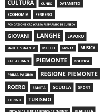
CULTURA
CUNEO
DATAMETEO
FERRERO
ECONOMIA
FONDAZIONE CRC (CASSA RISPARMIO DI CUNEO)
LANGHE
GIOVANI
LAVORO
METEO
MUSICA
MONTÀ
MAURIZIO MARELLO
PIEMONTE
POLITICA
PALLAPUGNO
REGIONE PIEMONTE
PRIMA PAGINA
ROERO
SCUOLA
SPORT
SANITÀ
TURISMO
TORINO
VIABILITÀ
UNITÀ DI CRISI DELLA REGIONE PIEMONTE