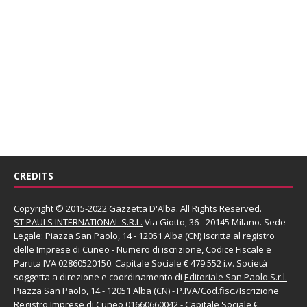
CREDITS
Copyright © 2015-2022 Gazzetta D'Alba. All Rights Reserved.
ST PAULS INTERNATIONAL S.R.L.
Via Giotto, 36 - 20145 Milano. Sede
Legale: Piazza San Paolo, 14 - 12051 Alba (CN) Iscritta al registro
delle Imprese di Cuneo - Numero di iscrizione, Codice Fiscale e
Partita IVA 02860520150. Capitale Sociale € 479.552 i.v. Società
soggetta a direzione e coordinamento di
Editoriale San Paolo
S.r.l.
-
Piazza San Paolo, 14 - 12051 Alba (CN) - P.IVA/Cod.fisc./Iscrizione
Registro Imprese di Cuneo 01660660042 - Capitale Sociale €