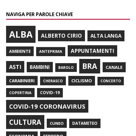
NAVIGA PER PAROLE CHIAVE
ALBA
ALBERTO CIRIO
ALTA LANGA
APPUNTAMENTI
AMBIENTE
ANTEPRIMA
BRA
ASTI
BAMBINI
CANALE
BAROLO
CARABINIERI
CICLISMO
CHERASCO
CONCERTO
COPERTINA
COVID-19
COVID-19 CORONAVIRUS
CULTURA
CUNEO
DATAMETEO