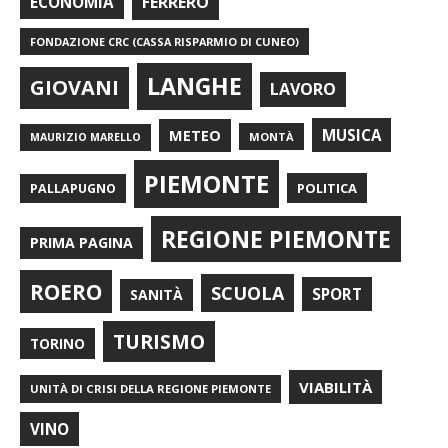
FERRERO
ECONOMIA
FONDAZIONE CRC (CASSA RISPARMIO DI CUNEO)
LANGHE
GIOVANI
LAVORO
METEO
MUSICA
MONTÀ
MAURIZIO MARELLO
PIEMONTE
POLITICA
PALLAPUGNO
REGIONE PIEMONTE
PRIMA PAGINA
ROERO
SCUOLA
SPORT
SANITÀ
TURISMO
TORINO
VIABILITÀ
UNITÀ DI CRISI DELLA REGIONE PIEMONTE
VINO