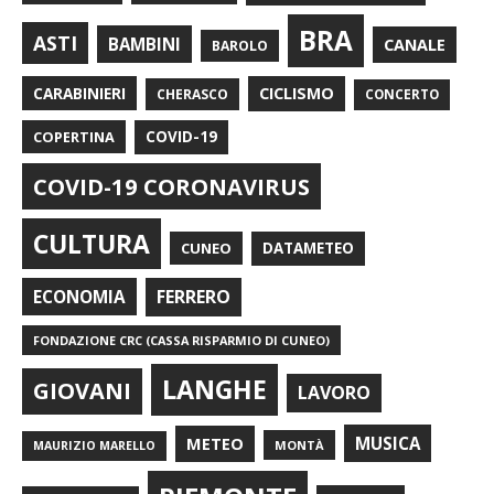
BRA
ASTI
BAMBINI
CANALE
BAROLO
CARABINIERI
CICLISMO
CHERASCO
CONCERTO
COPERTINA
COVID-19
COVID-19 CORONAVIRUS
CULTURA
CUNEO
DATAMETEO
FERRERO
ECONOMIA
FONDAZIONE CRC (CASSA RISPARMIO DI CUNEO)
LANGHE
GIOVANI
LAVORO
METEO
MUSICA
MONTÀ
MAURIZIO MARELLO