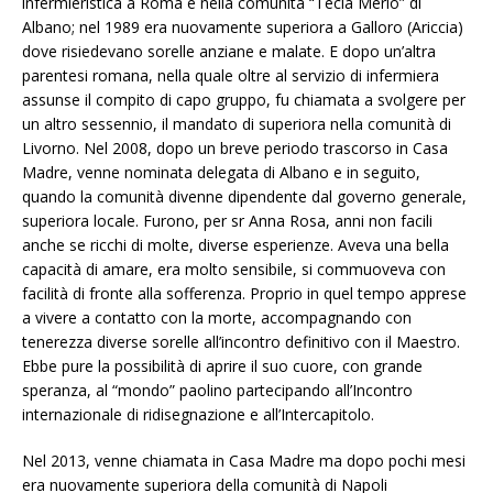
infermieristica a Roma e nella comunità “Tecla Merlo” di
Albano; nel 1989 era nuovamente superiora a Galloro (Ariccia)
dove risiedevano sorelle anziane e malate. E dopo un’altra
parentesi romana, nella quale oltre al servizio di infermiera
assunse il compito di capo gruppo, fu chiamata a svolgere per
un altro sessennio, il mandato di superiora nella comunità di
Livorno. Nel 2008, dopo un breve periodo trascorso in Casa
Madre, venne nominata delegata di Albano e in seguito,
quando la comunità divenne dipendente dal governo generale,
superiora locale. Furono, per sr Anna Rosa, anni non facili
anche se ricchi di molte, diverse esperienze. Aveva una bella
capacità di amare, era molto sensibile, si commuoveva con
facilità di fronte alla sofferenza. Proprio in quel tempo apprese
a vivere a contatto con la morte, accompagnando con
tenerezza diverse sorelle all’incontro definitivo con il Maestro.
Ebbe pure la possibilità di aprire il suo cuore, con grande
speranza, al “mondo” paolino partecipando all’Incontro
internazionale di ridisegnazione e all’Intercapitolo.
Nel 2013, venne chiamata in Casa Madre ma dopo pochi mesi
era nuovamente superiora della comunità di Napoli