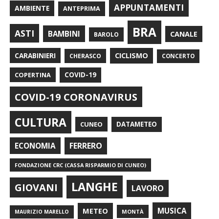
APPUNTAMENTI
AMBIENTE
ANTEPRIMA
BRA
ASTI
BAMBINI
CANALE
BAROLO
CARABINIERI
CICLISMO
CHERASCO
CONCERTO
COPERTINA
COVID-19
COVID-19 CORONAVIRUS
CULTURA
CUNEO
DATAMETEO
FERRERO
ECONOMIA
FONDAZIONE CRC (CASSA RISPARMIO DI CUNEO)
LANGHE
GIOVANI
LAVORO
METEO
MUSICA
MONTÀ
MAURIZIO MARELLO