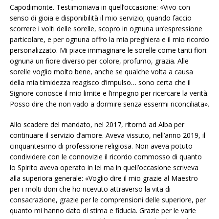
Capodimonte. Testimoniava in quell’occasione: «Vivo con
senso di gioia e disponibilità il mio servizio; quando faccio
scorrere i volti delle sorelle, scopro in ognuna un’espressione
particolare, e per ognuna offro la mia preghiera e il mio ricordo
personalizzato. Mi piace immaginare le sorelle come tanti fiori:
ognuna un fiore diverso per colore, profumo, grazia. Alle
sorelle voglio molto bene, anche se qualche volta a causa
della mia timidezza reagisco d’impulso… sono certa che il
Signore conosce il mio limite e l’impegno per ricercare la verità.
Posso dire che non vado a dormire senza essermi riconciliata».
Allo scadere del mandato, nel 2017, ritornò ad Alba per
continuare il servizio d’amore. Aveva vissuto, nell’anno 2019, il
cinquantesimo di professione religiosa. Non aveva potuto
condividere con le connovizie il ricordo commosso di quanto
lo Spirito aveva operato in lei ma in quell’occasione scriveva
alla superiora generale: «Voglio dire il mio grazie al Maestro
per i molti doni che ho ricevuto attraverso la vita di
consacrazione, grazie per le comprensioni delle superiore, per
quanto mi hanno dato di stima e fiducia. Grazie per le varie