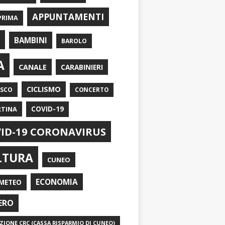
APPUNTAMENTI
PRIMA
I
BAMBINI
BAROLO
A
CANALE
CARABINIERI
CICLISMO
ASCO
CONCERTO
RTINA
COVID-19
ID-19 CORONAVIRUS
LTURA
CUNEO
ECONOMIA
METEO
ERO
IONE CRC (CASSA RISPARMIO DI CUNEO)