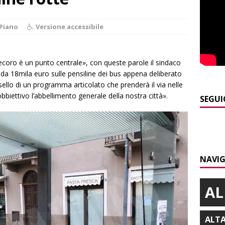
]
Yoko Yamada la comicità che non cerca risposte ma invita a
Piano
Versione accessibile
]
Pollenzo, l’acquedotto romano trova finalmente una “nuova
decoro è un punto centrale», con queste parole il sindaco
o da 18mila euro sulle pensiline dei bus appena deliberato
]
ITINERARI / L’Alta via del sale: la strada commerciale attraverso
sello di un programma articolato che prenderà il via nelle
a e Liguria
ALTRE NOTIZIE
iettivo l’abbellimento generale della nostra città».
SEGUI
]
Piemonte Film TV Fund: 13 progetti finanziati con 4 milioni
]
Macrino d’Alba, l’inedito Cristo benedicente dei Musei Vaticani
NAVIG
AL
ALT