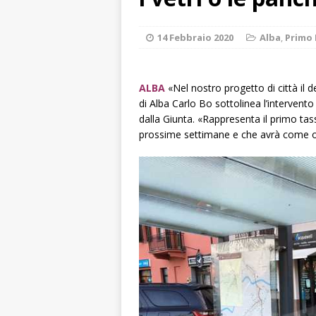
[ 6 Agosto 2026 
pensare
ALBA
14 Febbraio 2020
Alba
,
Primo 
[ 6 Agosto 2026 
casa”
BRA
ALBA
«Nel nostro progetto di città il 
di Alba Carlo Bo sottolinea l’intervent
[ 6 Agosto 2026 
dalla Giunta. «Rappresenta il primo tas
Piemonte, Franci
prossime settimane e che avrà come obb
[ 5 Agosto 2026 
CULTURA
[ 6 Agosto 2026 
ARCHIVIO