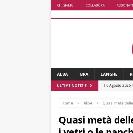
CHI SIAMO
COLLABORA
ABBONATI
ALBA
BRA
LANGHE
R
[ 6 Agosto 2026 
ULTIME NOTIZIE
sono un lusso
Home
Alba
Quasi metà delle
[ 6 Agosto 2026 
società: contesta
Quasi metà dell
[ 6 Agosto 2026 
i vetri o le panc