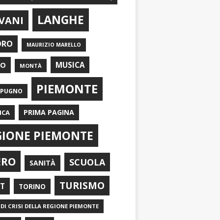
LANGHE
VANI
ORO
MAURIZIO MARELLO
EO
MUSICA
MONTÀ
PIEMONTE
APUGNO
PRIMA PAGINA
ICA
GIONE PIEMONTE
ERO
SCUOLA
SANITÀ
TURISMO
RT
TORINO
DI CRISI DELLA REGIONE PIEMONTE