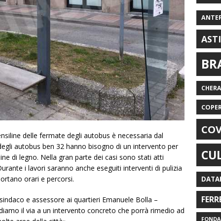
ANTE
AST
BR
CHER
COPE
COV
nsiline delle fermate degli autobus è necessaria dal
egli autobus ben 32 hanno bisogno di un intervento per
CU
ine di legno. Nella gran parte dei casi sono stati atti
rante i lavori saranno anche eseguiti interventi di pulizia
ortano orari e percorsi.
DATA
FERR
esindaco e assessore ai quartieri Emanuele Bolla –
e diamo il via a un intervento concreto che porrà rimedio ad
FONDAZ