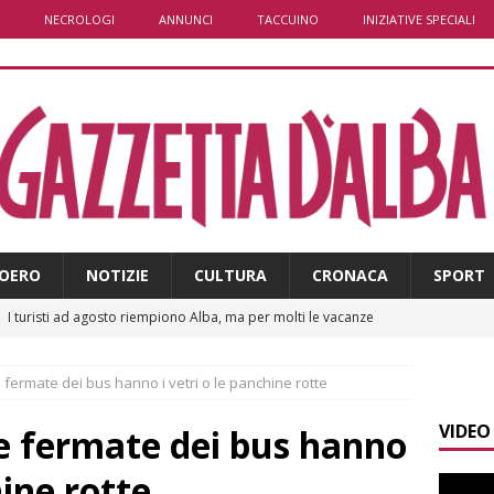
NECROLOGI
ANNUNCI
TACCUINO
INIZIATIVE SPECIALI
OERO
NOTIZIE
CULTURA
CRONACA
SPORT
]
I turisti ad agosto riempiono Alba, ma per molti le vacanze
ALBA
 fermate dei bus hanno i vetri o le panchine rotte
]
Clavesana, indagine su amministratori, professionisti e
VIDEO
ti falso, peculato e detenzione illecita di armi
CRONACA
e fermate dei bus hanno
]
La serata delle stelle con il Rotary club Alba
ALBA
hine rotte