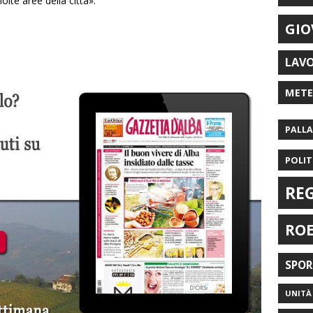
lte aree della città».
GIO
LAV
MET
PALL
POLIT
RE
RO
SPO
UNITÀ 