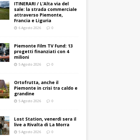
ITINERARI / L’Alta via del
sale: la strada commerciale
attraverso Piemonte,
Francia e Liguria
6 Agosto 2026
0
Piemonte Film TV Fund: 13
progetti finanziati con 4
milioni
5 Agosto 2026
0
Ortofrutta, anche il
Piemonte in crisi tra caldo e
grandine
5 Agosto 2026
0
Lost Station, venerdì sera il
live a Rivalta di La Morra
5 Agosto 2026
0