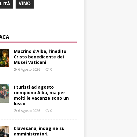
ILITÀ
VINO
ACA
Macrino d’Alba, l’inedito
Cristo benedicente dei
Musei Vaticani
6 Agosto 2026
0
I turisti ad agosto
riempiono Alba, ma per
molti le vacanze sono un
lusso
6 Agosto 2026
0
Clavesana, indagine su
amministratori,