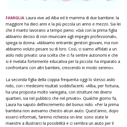
FAMIGLIA
Laura vive ad Alba ed è mamma di due bambine: la
maggiore ha dieci anni e la più piccola un anno e mezzo. Sia lei
che il marito lavorano a tempo pieno: «Già con la prima figlia
abbiamo deciso di non rinunciare agli impegni professionali»,
spiega la donna. «Abbiamo entrambi genitori giovani, ma non
abbiamo voluto pesare su di loro. Così, ci siamo affidati a un
asilo nido privato: una scelta che ci fa sentire autonomi e che
si è rivelata fortemente educativa per la piccola: ha imparato a
confrontarsi con altri bambini, crescendo in modo sereno».
La seconda figlia della coppia frequenta oggi lo stesso asilo
nido, con i medesimi risultati soddisfacenti. «Alba, per fortuna,
ha una proposta molto variegata, con strutture nei diversi
quartieri, sia nel pubblico che nel privato». Qualche giorno fa,
Laura ha saputo dell’incremento del bonus nido: «Per la prima
bambina non avevamo chiesto alcun aiuto. Quest’anno, dopo
esserci informati, faremo richiesta on-line: sono state le
maestre a illustrarci la possibilità e ci sembra un aiuto per il