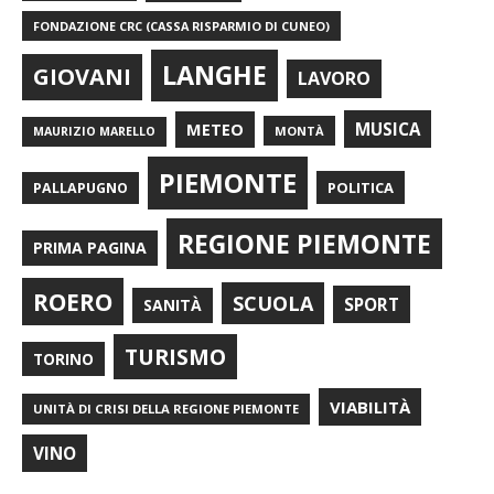
FONDAZIONE CRC (CASSA RISPARMIO DI CUNEO)
LANGHE
GIOVANI
LAVORO
METEO
MUSICA
MONTÀ
MAURIZIO MARELLO
PIEMONTE
POLITICA
PALLAPUGNO
REGIONE PIEMONTE
PRIMA PAGINA
ROERO
SCUOLA
SPORT
SANITÀ
TURISMO
TORINO
VIABILITÀ
UNITÀ DI CRISI DELLA REGIONE PIEMONTE
VINO