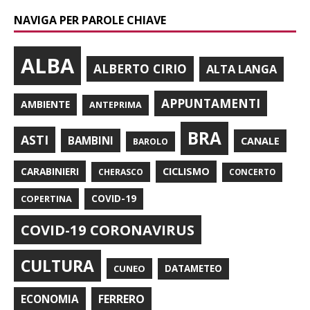
NAVIGA PER PAROLE CHIAVE
ALBA
ALBERTO CIRIO
ALTA LANGA
APPUNTAMENTI
AMBIENTE
ANTEPRIMA
BRA
ASTI
BAMBINI
CANALE
BAROLO
CARABINIERI
CICLISMO
CHERASCO
CONCERTO
COPERTINA
COVID-19
COVID-19 CORONAVIRUS
CULTURA
CUNEO
DATAMETEO
FERRERO
ECONOMIA