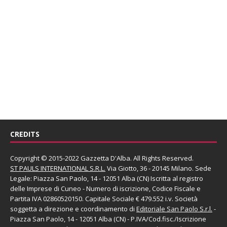
CREDITS
Copyright © 2015-2022 Gazzetta D'Alba. All Rights Reserved.
ST PAULS INTERNATIONAL S.R.L.
Via Giotto, 36 - 20145 Milano. Sede
Legale: Piazza San Paolo, 14 - 12051 Alba (CN) Iscritta al registro
delle Imprese di Cuneo - Numero di iscrizione, Codice Fiscale e
Partita IVA 02860520150. Capitale Sociale € 479.552 i.v. Società
soggetta a direzione e coordinamento di
Editoriale San Paolo
S.r.l.
-
Piazza San Paolo, 14 - 12051 Alba (CN) - P.IVA/Cod.fisc./Iscrizione