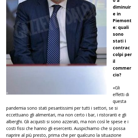
o a
diminuir
e in
Piemont
e: quali
sono
stati i
contrac
colpi per
il
commer
cio?
«Gli
effetti di
questa
pandemia sono stati pesantissimi per tutti i settori, se si
eccettuano gli alimentari, ma non certo i bar, i ristoranti e gli
alberghi. Gli acquisti si sono azzerati, ma non così le spese e i
costi fissi che hanno gli esercenti. Auspichiamo che si possa
riaprire al più presto, prima che per qualcuno la situazione