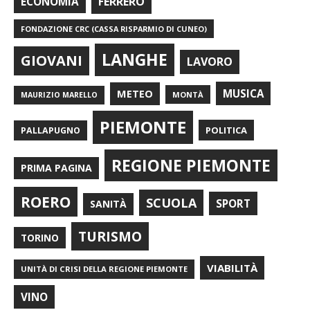
FERRERO
ECONOMIA
FONDAZIONE CRC (CASSA RISPARMIO DI CUNEO)
LANGHE
GIOVANI
LAVORO
METEO
MUSICA
MONTÀ
MAURIZIO MARELLO
PIEMONTE
POLITICA
PALLAPUGNO
REGIONE PIEMONTE
PRIMA PAGINA
ROERO
SCUOLA
SPORT
SANITÀ
TURISMO
TORINO
VIABILITÀ
UNITÀ DI CRISI DELLA REGIONE PIEMONTE
VINO