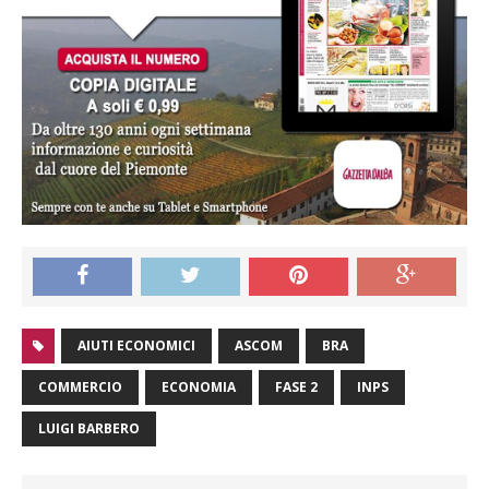
AIUTI ECONOMICI
ASCOM
BRA
COMMERCIO
ECONOMIA
FASE 2
INPS
LUIGI BARBERO