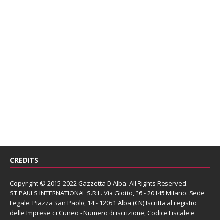
CREDITS
Copyright © 2015-2022 Gazzetta D'Alba. All Rights Reserved.
ST PAULS INTERNATIONAL S.R.L.
Via Giotto, 36 - 20145 Milano. Sede
Legale: Piazza San Paolo, 14 - 12051 Alba (CN) Iscritta al registro
delle Imprese di Cuneo - Numero di iscrizione, Codice Fiscale e