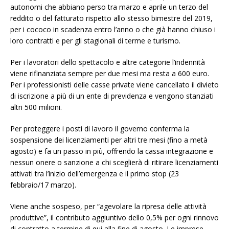
autonomi che abbiano perso tra marzo e aprile un terzo del
reddito o del fatturato rispetto allo stesso bimestre del 2019,
per i cococo in scadenza entro l’anno o che già hanno chiuso i
loro contratti e per gli stagionali di terme e turismo.
Per i lavoratori dello spettacolo e altre categorie l’indennità
viene rifinanziata sempre per due mesi ma resta a 600 euro.
Per i professionisti delle casse private viene cancellato il divieto
di iscrizione a più di un ente di previdenza e vengono stanziati
altri 500 milioni.
Per proteggere i posti di lavoro il governo conferma la
sospensione dei licenziamenti per altri tre mesi (fino a metà
agosto) e fa un passo in più, offrendo la cassa integrazione e
nessun onere o sanzione a chi sceglierà di ritirare licenziamenti
attivati tra l’inizio dell’emergenza e il primo stop (23
febbraio/17 marzo).
Viene anche sospeso, per “agevolare la ripresa delle attività
produttive”, il contributo aggiuntivo dello 0,5% per ogni rinnovo
di contratto a termine di qui alla fine di agosto. Le imprese