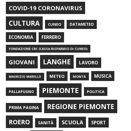
COVID-19 CORONAVIRUS
CULTURA
CUNEO
DATAMETEO
FERRERO
ECONOMIA
FONDAZIONE CRC (CASSA RISPARMIO DI CUNEO)
LANGHE
GIOVANI
LAVORO
METEO
MUSICA
MONTÀ
MAURIZIO MARELLO
PIEMONTE
POLITICA
PALLAPUGNO
REGIONE PIEMONTE
PRIMA PAGINA
ROERO
SCUOLA
SPORT
SANITÀ