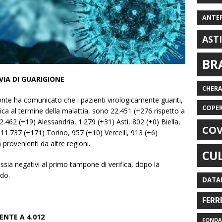
ANTE
AST
BR
 VIA DI GUARIGIONE
CHER
monte ha comunicato che i pazienti virologicamente guariti,
COPE
rifica al termine della malattia, sono 22.451 (+276 rispetto a
: 2.462 (+19) Alessandria, 1.279 (+31) Asti, 802 (+0) Biella,
COV
11.737 (+171) Torino, 957 (+10) Vercelli, 913 (+6)
provenienti da altre regioni.
CU
 ossia negativi al primo tampone di verifica, dopo la
ndo.
DATA
FERR
ENTE A 4.012
FONDAZ