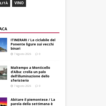
ILITÀ
VINO
ACA
ITINERARI / La ciclabile del
Ponente ligure sui vecchi
binari
7 Agosto 2026
0
Maltempo a Monticello
d’Alba: crolla un palo
dell’illuminazione dello
sferisterio
7 Agosto 2026
0
Abitare il piemontese / La
parola della settimana è