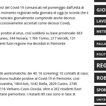
est del Covid-19 comunicati nel pomeriggio dall’Unità di
GIO
 momento registrati nella giornata di oggi (si ricorda che il
municato giornalmente comprende anche decessi
LAV
successivamente accertati come decessi Covid).
MET
i positivi al virus, così suddivisi su base provinciale: 663
Cuneo, 344 Novara, 1.769 Torino, 217 Vercelli, 131
enti fuori regione ma deceduti in Piemonte.
PALL
POLIT
RE
 26 asintomatiche; dei 40: 16 screening; 10 contatti di caso;
RO
finora risultate positive al Covid-19 in Piemonte, così
essandria, 1864 Asti, 1042 Biella, 2829 Cuneo, 2740
1116 Verbano-Cusio-Ossola, oltre a 262 residenti fuori
SPO
tarie piemontesi. I restanti 89 casi sono in fase di
UNITÀ 