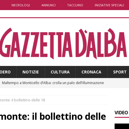
NECROLOGI
ANNUNCI
TACCUINO
INIZIATIVE SPECIALI
OERO
NOTIZIE
CULTURA
CRONACA
SPORT
]
Maltempo a Monticello d’Alba: crolla un palo dell’illuminazione
PRIMO PIANO
nte: il bollettino delle 18
]
Abitare il piemontese / La parola della settimana è Bifa
VIDEO
onte: il bollettino delle
]
Alba: lunedì 10 agosto tornano le “Notti del vino”
ALBA