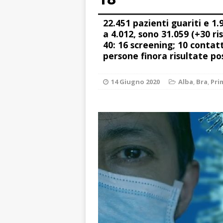
[ 7 Agosto 2026 
22.451 pazienti guariti e 1.
vitello
PRIMO 
a 4.012, sono 31.059 (+30 ri
[ 7 Agosto 2026 
40: 16 screening; 10 contatti 
persone finora risultate po
ALTRE NOTIZI
[ 7 Agosto 2026 
14 Giugno 2020
Alba
,
Bra
,
Pri
CRONACA
[ 7 Agosto 2026 
ALTRE NOTIZIE
[ 7 Agosto 2026 
ALTRE NOTIZIE