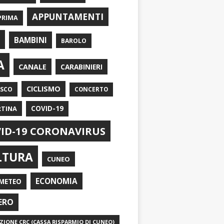
APPUNTAMENTI
PRIMA
I
BAMBINI
BAROLO
A
CANALE
CARABINIERI
CICLISMO
ASCO
CONCERTO
RTINA
COVID-19
ID-19 CORONAVIRUS
LTURA
CUNEO
ECONOMIA
METEO
ERO
IONE CRC (CASSA RISPARMIO DI CUNEO)