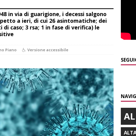
]
Dal 13 al 16 agosto a Priocca c’è la Sagra della costata di
948 in via di guarigione, i decessi salgono
PIANO
spetto a ieri, di cui 26 asintomatiche; dei
]
Piemonte e carabinieri forestali, rinnovata l’intesa anti incendi
di caso; 3 rsa; 1 in fase di verifica) le
sitive
E
]
Controlli straordinari ad Asti: oltre 150 persone identificate
mo Piano
Versione accessibile
SEGUI
]
Fondazione CRC, oltre 2,15 milioni per 41 progetti green
]
ITINERARI / La ciclabile del Ponente ligure sui vecchi binari
NAVIG
AL
ALT