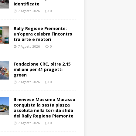
identificate
7 Agosto 2026
0
Rally Regione Piemonte:
un’opera celebra l’incontro
tra arte e motori
7 Agosto 2026
0
Fondazione CRC, oltre 2,15
milioni per 41 progetti
green
7 Agosto 2026
0
Il neivese Massimo Marasso
conquista la sesta piazza
assoluta nella torrida sfida
del Rally Regione Piemonte
7 Agosto 2026
0