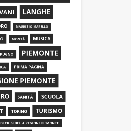
LANGHE
VANI
ORO
MAURIZIO MARELLO
EO
MUSICA
MONTÀ
PIEMONTE
APUGNO
PRIMA PAGINA
ICA
GIONE PIEMONTE
ERO
SCUOLA
SANITÀ
TURISMO
RT
TORINO
DI CRISI DELLA REGIONE PIEMONTE