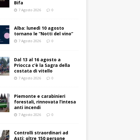
Bifa
7 Agosto 2026
0
Alba: lunedì 10 agosto
tornano le “Notti del vino”
7 Agosto 2026
0
Dal 13 al 16 agosto a
Priocca c’è la Sagra della
costata di vitello
7 Agosto 2026
0
Piemonte e carabinieri
forestali, rinnovata l’intesa
anti incendi
7 Agosto 2026
0
Controlli straordinari ad
Asti: oltre 150 persone