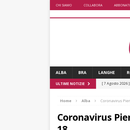
CHI SIAMO
COLLABORA
ABBONATI
ALBA
BRA
LANGHE
R
[ 7 Agosto 2026 
ULTIME NOTIZIE
dello sferisterio
Home
Alba
Coronavirus Piemo
[ 7 Agosto 2026 
CULTURA
Coronavirus Piem
[ 7 Agosto 2026 
18