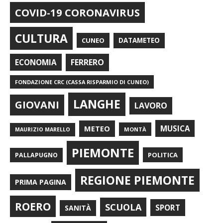
COVID-19 CORONAVIRUS
CULTURA
CUNEO
DATAMETEO
FERRERO
ECONOMIA
FONDAZIONE CRC (CASSA RISPARMIO DI CUNEO)
LANGHE
GIOVANI
LAVORO
METEO
MUSICA
MONTÀ
MAURIZIO MARELLO
PIEMONTE
POLITICA
PALLAPUGNO
REGIONE PIEMONTE
PRIMA PAGINA
ROERO
SCUOLA
SPORT
SANITÀ