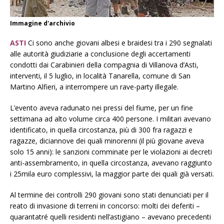
Immagine d'archivio
ASTI
Ci sono anche giovani albesi e braidesi tra i 290 segnalati
alle autorità giudiziarie a conclusione degli accertamenti
condotti dai Carabinieri della compagnia di Villanova d’Asti,
interventi, il 5 luglio, in località Tanarella, comune di San
Martino Alfieri, a interrompere un rave-party illegale.
L’evento aveva radunato nei pressi del fiume, per un fine
settimana ad alto volume circa 400 persone. I militari avevano
identificato, in quella circostanza, più di 300 fra ragazzi e
ragazze, diciannove dei quali minorenni (il più giovane aveva
solo 15 anni): le sanzioni comminate per le violazioni ai decreti
anti-assembramento, in quella circostanza, avevano raggiunto
i 25mila euro complessivi, la maggior parte dei quali già versati.
Al termine dei controlli 290 giovani sono stati denunciati per il
reato di invasione di terreni in concorso: molti dei deferiti –
quarantatré quelli residenti nell’astigiano – avevano precedenti