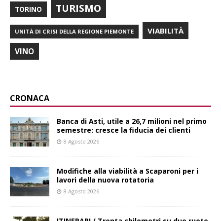
TURISMO
TORINO
VIABILITÀ
UNITÀ DI CRISI DELLA REGIONE PIEMONTE
VINO
CRONACA
Banca di Asti, utile a 26,7 milioni nel primo
semestre: cresce la fiducia dei clienti
8 Agosto 2026
Modifiche alla viabilità a Scaparoni per i
lavori della nuova rotatoria
8 Agosto 2026
ITINERARI / Trenta chilometri su due ruote