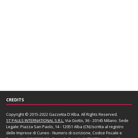
CREDITS
Copyright © 2015-2022 Gazzetta D'Alba. All Rights Reserved.
ST PAULS INTERNATIONAL S.R.L.
Via Giotto, 36 - 20145 Milano. Sede
Legale: Piazza San Paolo, 14 - 12051 Alba (CN) Iscritta al registro
delle Imprese di Cuneo - Numero di iscrizione, Codice Fiscale e