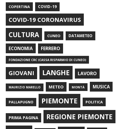
COPERTINA
COVID-19
COVID-19 CORONAVIRUS
CULTURA
CUNEO
DATAMETEO
FERRERO
ECONOMIA
FONDAZIONE CRC (CASSA RISPARMIO DI CUNEO)
LANGHE
GIOVANI
LAVORO
METEO
MUSICA
MONTÀ
MAURIZIO MARELLO
PIEMONTE
POLITICA
PALLAPUGNO
REGIONE PIEMONTE
PRIMA PAGINA