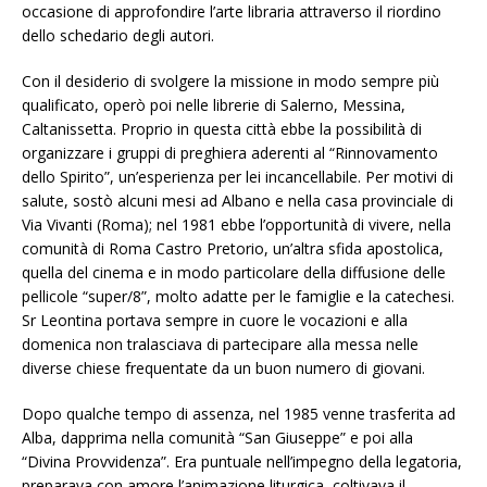
occasione di approfondire l’arte libraria attraverso il riordino
dello schedario degli autori.
Con il desiderio di svolgere la missione in modo sempre più
qualificato, operò poi nelle librerie di Salerno, Messina,
Caltanissetta. Proprio in questa città ebbe la possibilità di
organizzare i gruppi di preghiera aderenti al “Rinnovamento
dello Spirito”, un’esperienza per lei incancellabile. Per motivi di
salute, sostò alcuni mesi ad Albano e nella casa provinciale di
Via Vivanti (Roma); nel 1981 ebbe l’opportunità di vivere, nella
comunità di Roma Castro Pretorio, un’altra sfida apostolica,
quella del cinema e in modo particolare della diffusione delle
pellicole “super/8”, molto adatte per le famiglie e la catechesi.
Sr Leontina portava sempre in cuore le vocazioni e alla
domenica non tralasciava di partecipare alla messa nelle
diverse chiese frequentate da un buon numero di giovani.
Dopo qualche tempo di assenza, nel 1985 venne trasferita ad
Alba, dapprima nella comunità “San Giuseppe” e poi alla
“Divina Provvidenza”. Era puntuale nell’impegno della legatoria,
preparava con amore l’animazione liturgica, coltivava il