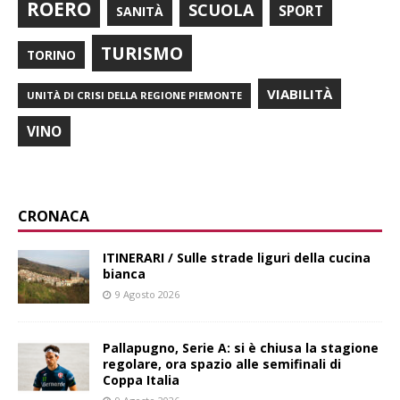
ROERO
SCUOLA
SPORT
SANITÀ
TURISMO
TORINO
VIABILITÀ
UNITÀ DI CRISI DELLA REGIONE PIEMONTE
VINO
CRONACA
ITINERARI / Sulle strade liguri della cucina
bianca
9 Agosto 2026
Pallapugno, Serie A: si è chiusa la stagione
regolare, ora spazio alle semifinali di
Coppa Italia