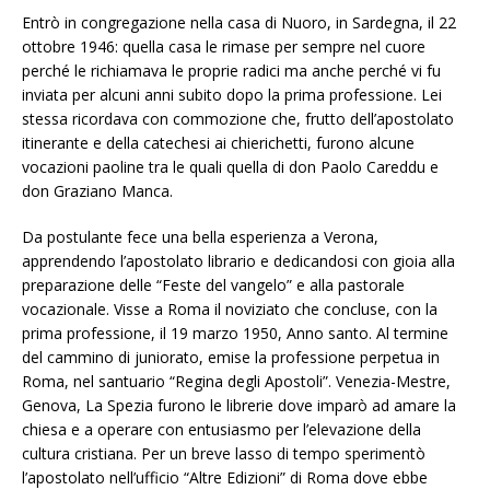
Entrò in congregazione nella casa di Nuoro, in Sardegna, il 22
ottobre 1946: quella casa le rimase per sempre nel cuore
perché le richiamava le proprie radici ma anche perché vi fu
inviata per alcuni anni subito dopo la prima professione. Lei
stessa ricordava con commozione che, frutto dell’apostolato
itinerante e della catechesi ai chierichetti, furono alcune
vocazioni paoline tra le quali quella di don Paolo Careddu e
don Graziano Manca.
Da postulante fece una bella esperienza a Verona,
apprendendo l’apostolato librario e dedicandosi con gioia alla
preparazione delle “Feste del vangelo” e alla pastorale
vocazionale. Visse a Roma il noviziato che concluse, con la
prima professione, il 19 marzo 1950, Anno santo. Al termine
del cammino di juniorato, emise la professione perpetua in
Roma, nel santuario “Regina degli Apostoli”. Venezia-Mestre,
Genova, La Spezia furono le librerie dove imparò ad amare la
chiesa e a operare con entusiasmo per l’elevazione della
cultura cristiana. Per un breve lasso di tempo sperimentò
l’apostolato nell’ufficio “Altre Edizioni” di Roma dove ebbe