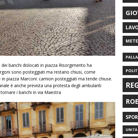
GIO
LAV
MET
PALL
 dei banchi dislocati in piazza Risorgimento ha
POLIT
urgoni sono posteggiati ma restano chiusi, come
e in piazza Marconi: camion posteggiati ma tende chiuse.
RE
unale è anche prevista una protesta degli ambulanti
 tornare i banchi in via Maestra
RO
SPO
UNITÀ 