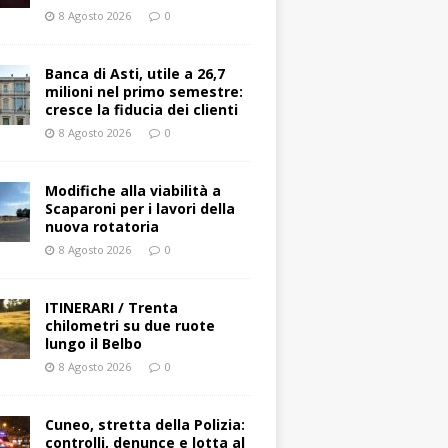
8 Agosto 2026
0
Banca di Asti, utile a 26,7
milioni nel primo semestre:
cresce la fiducia dei clienti
8 Agosto 2026
0
Modifiche alla viabilità a
Scaparoni per i lavori della
nuova rotatoria
8 Agosto 2026
0
ITINERARI / Trenta
chilometri su due ruote
lungo il Belbo
8 Agosto 2026
0
Cuneo, stretta della Polizia:
controlli, denunce e lotta al