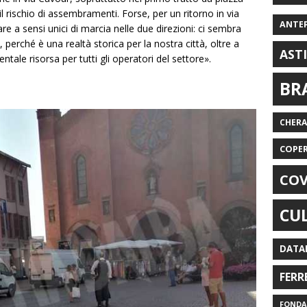
 rischio di assembramenti. Forse, per un ritorno in via
ANTE
e a sensi unici di marcia nelle due direzioni: ci sembra
 perché è una realtà storica per la nostra città, oltre a
AST
tale risorsa per tutti gli operatori del settore».
BR
CHER
COPE
COV
CU
DATA
FERR
FONDAZ