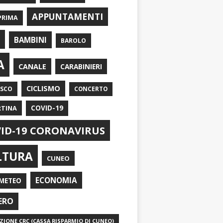
APPUNTAMENTI
PRIMA
I
BAMBINI
BAROLO
A
CANALE
CARABINIERI
CICLISMO
ASCO
CONCERTO
RTINA
COVID-19
ID-19 CORONAVIRUS
LTURA
CUNEO
ECONOMIA
METEO
ERO
IONE CRC (CASSA RISPARMIO DI CUNEO)