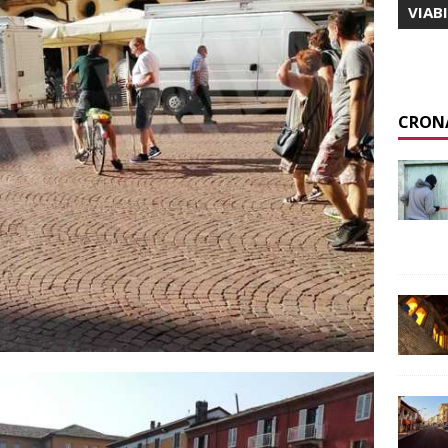
VIAB
CRON