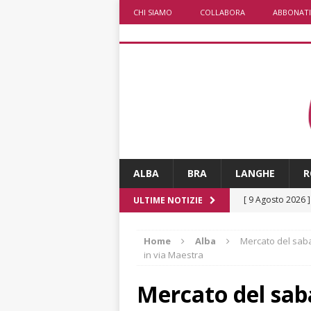
CHI SIAMO
COLLABORA
ABBONATI
ALBA
BRA
LANGHE
R
[ 9 Agosto 2026 
ULTIME NOTIZIE
[ 8 Agosto 2026 
Home
Alba
Mercato del saba
rotonda al Gallo
in via Maestra
[ 8 Agosto 2026 
Mercato del saba
fiducia dei client