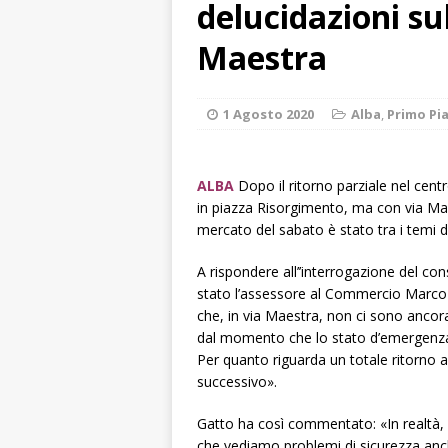
delucidazioni su
[ 8 Agosto 2026 
rotatoria
ALB
Maestra
[ 8 Agosto 2026 
LANGHE
1 Agosto 2020
Alba
,
Primo Pi
[ 8 Agosto 2026 
degrado
CRO
ALBA
Dopo il ritorno parziale nel cent
in piazza Risorgimento, ma con via Maes
[ 8 Agosto 2026 
mercato del sabato è stato tra i temi di
paese attivo
L
A rispondere all’’interrogazione del con
[ 9 Agosto 2026 
stato l’assessore al Commercio Marco M
che, in via Maestra, non ci sono ancora 
lo fa arrestare
dal momento che lo stato d’emergenza 
Per quanto riguarda un totale ritorno 
successivo».
Gatto ha così commentato: «In realtà
che vediamo problemi di sicurezza anch