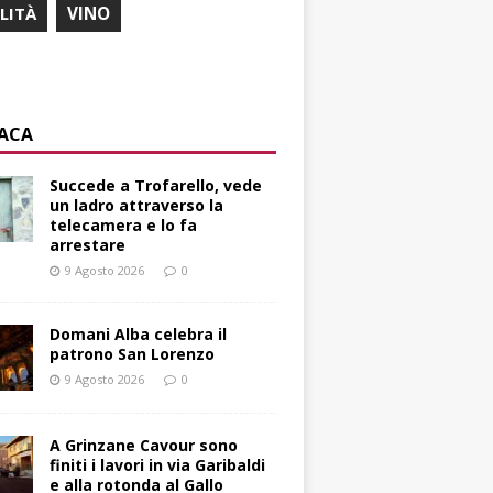
ILITÀ
VINO
ACA
Succede a Trofarello, vede
un ladro attraverso la
telecamera e lo fa
arrestare
9 Agosto 2026
0
Domani Alba celebra il
patrono San Lorenzo
9 Agosto 2026
0
A Grinzane Cavour sono
finiti i lavori in via Garibaldi
e alla rotonda al Gallo