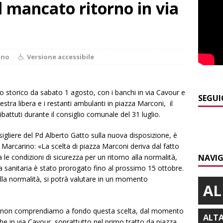
l mancato ritorno in via
]
Modifiche alla viabilità a Scaparoni per i lavori della nuova
A
]
ITINERARI / Trenta chilometri su due ruote lungo il Belbo
ano
Versione accessibile
]
Cuneo, stretta della Polizia: controlli, denunce e lotta al
NACA
ro storico da sabato 1 agosto, con i banchi in via Cavour e
SEGUI
tra libera e i restanti ambulanti in piazza Marconi, il
]
La festa di San Rocco dimostra che Santo Stefano Belbo è un
battuti durante il consiglio comunale del 31 luglio.
ANGHE
sigliere del Pd Alberto Gatto sulla nuova disposizione, è
]
Succede a Trofarello, vede un ladro attraverso la telecamera e
arcarino: «La scelta di piazza Marconi deriva dal fatto
le condizioni di sicurezza per un ritorno alla normalità,
NAVIG
CRONACA
sanitaria è stato prorogato fino al prossimo 15 ottobre.
alla normalità, si potrà valutare in un momento
AL
, non comprendiamo a fondo questa scelta, dal momento
ALT
e in via Cavour, soprattutto nel primo tratto da piazza