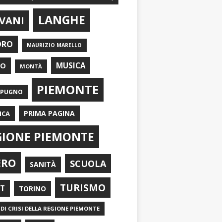
LANGHE
VANI
ORO
MAURIZIO MARELLO
EO
MUSICA
MONTÀ
PIEMONTE
APUGNO
PRIMA PAGINA
ICA
GIONE PIEMONTE
ERO
SCUOLA
SANITÀ
TURISMO
RT
TORINO
DI CRISI DELLA REGIONE PIEMONTE