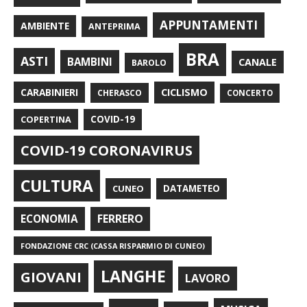
APPUNTAMENTI
AMBIENTE
ANTEPRIMA
BRA
ASTI
BAMBINI
CANALE
BAROLO
CARABINIERI
CICLISMO
CHERASCO
CONCERTO
COPERTINA
COVID-19
COVID-19 CORONAVIRUS
CULTURA
CUNEO
DATAMETEO
FERRERO
ECONOMIA
FONDAZIONE CRC (CASSA RISPARMIO DI CUNEO)
LANGHE
GIOVANI
LAVORO