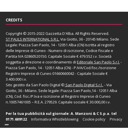
CREDITS
Copyright © 2015-2022 Gazzetta D'Alba. All Rights Reserved.
ST PAULS INTERNATIONAL S.R.L.
Via Giotto, 36 - 20145 Milano. Sede
Legale: Piazza San Paolo, 14 - 12051 Alba (CN) Iscritta al registro
delle Imprese di Cuneo - Numero di iscrizione, Codice Fiscale e
Partita IVA 02860520150. Capitale Sociale € 479.552 i.v. Società
soggetta a direzione e coordinamento di
Editoriale San Paolo
S.r.l.
-
Piazza San Paolo, 14 - 12051 Alba (CN) - P.IVA/Cod.fisc./Iscrizione
Registro Imprese di Cuneo 01660660042 - Capitale Sociale €
3.400.000 i.v.
Sito gestito da
San Paolo Digital
©
San Paolo Digital S.r.l.
, - Via
Giotto, 36 - Milano. Sede legale: Piazza San Paolo,14 - 12051 Alba
(CN), Cod. fisc./P.Iva e iscrizione al Registro Imprese di Cuneo
n.10057461005 – R.E.A. 279529. Capitale sociale € 30.000,00 i.v.
Per la tua pubblicità sul giornale:
A. Manzoni & C S.p.a.
tel
0171.609122
Informativa Whistleblowing
Cookie policy
Privacy