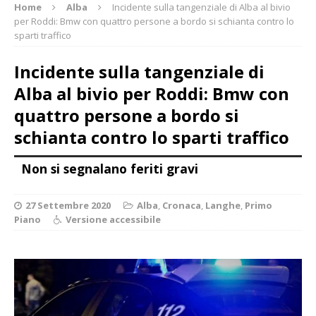
Home
Alba
Incidente sulla tangenziale di Alba al bivio
per Roddi: Bmw con quattro persone a bordo si schianta contro lo
sparti traffico
Incidente sulla tangenziale di
Alba al bivio per Roddi: Bmw con
quattro persone a bordo si
schianta contro lo sparti traffico
Non si segnalano feriti gravi
27 Settembre 2020
Alba
,
Cronaca
,
Langhe
,
Primo
Piano
Versione accessibile