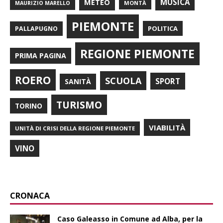
METEO
MUSICA
MONTÀ
MAURIZIO MARELLO
PIEMONTE
POLITICA
PALLAPUGNO
REGIONE PIEMONTE
PRIMA PAGINA
ROERO
SCUOLA
SPORT
SANITÀ
TURISMO
TORINO
VIABILITÀ
UNITÀ DI CRISI DELLA REGIONE PIEMONTE
VINO
CRONACA
Caso Galeasso in Comune ad Alba, per la