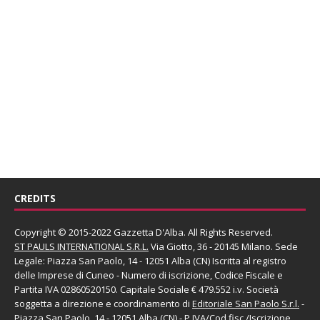
CREDITS
Copyright © 2015-2022 Gazzetta D'Alba. All Rights Reserved.
ST PAULS INTERNATIONAL S.R.L.
Via Giotto, 36 - 20145 Milano. Sede
Legale: Piazza San Paolo, 14 - 12051 Alba (CN) Iscritta al registro
delle Imprese di Cuneo - Numero di iscrizione, Codice Fiscale e
Partita IVA 02860520150. Capitale Sociale € 479.552 i.v. Società
soggetta a direzione e coordinamento di
Editoriale San Paolo
S.r.l.
-
Piazza San Paolo, 14 - 12051 Alba (CN) - P.IVA/Cod.fisc./Iscrizione