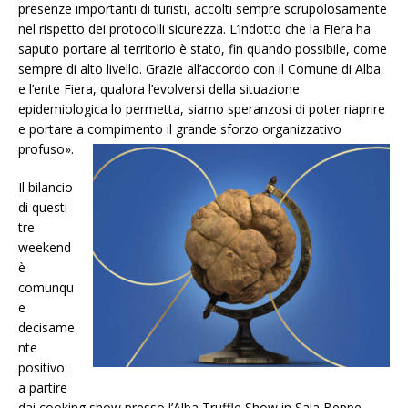
presenze importanti di turisti, accolti sempre scrupolosamente
nel rispetto dei protocolli sicurezza. L’indotto che la Fiera ha
saputo portare al territorio è stato, fin quando possibile, come
sempre di alto livello. Grazie all’accordo con il Comune di Alba
e l’ente Fiera, qualora l’evolversi della situazione
epidemiologica lo permetta, siamo speranzosi di poter riaprire
e portare a compimento il grande sforzo organizzativo
profuso».
Il bilancio
di questi
tre
weekend
è
comunqu
e
decisame
nte
positivo:
a partire
dai cooking show presso l’Alba Truffle Show in Sala Beppe