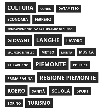
CULTURA
CUNEO
DATAMETEO
FERRERO
ECONOMIA
FONDAZIONE CRC (CASSA RISPARMIO DI CUNEO)
LANGHE
GIOVANI
LAVORO
METEO
MUSICA
MONTÀ
MAURIZIO MARELLO
PIEMONTE
POLITICA
PALLAPUGNO
REGIONE PIEMONTE
PRIMA PAGINA
ROERO
SCUOLA
SPORT
SANITÀ
TURISMO
TORINO