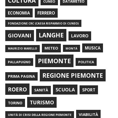
CULTURA
CUNEO
DATAMETEO
FERRERO
ECONOMIA
FONDAZIONE CRC (CASSA RISPARMIO DI CUNEO)
LANGHE
GIOVANI
LAVORO
METEO
MUSICA
MONTÀ
MAURIZIO MARELLO
PIEMONTE
POLITICA
PALLAPUGNO
REGIONE PIEMONTE
PRIMA PAGINA
ROERO
SCUOLA
SPORT
SANITÀ
TURISMO
TORINO
VIABILITÀ
UNITÀ DI CRISI DELLA REGIONE PIEMONTE