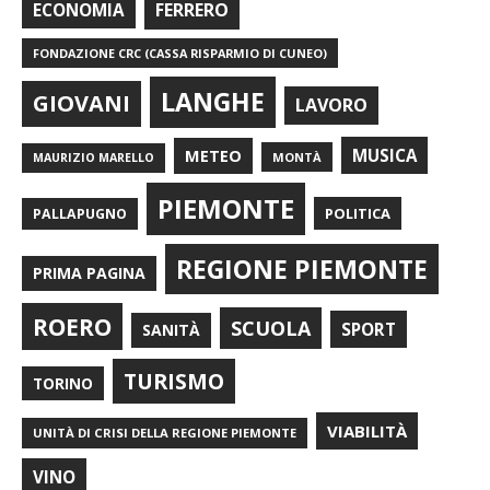
FERRERO
ECONOMIA
FONDAZIONE CRC (CASSA RISPARMIO DI CUNEO)
LANGHE
GIOVANI
LAVORO
METEO
MUSICA
MONTÀ
MAURIZIO MARELLO
PIEMONTE
POLITICA
PALLAPUGNO
REGIONE PIEMONTE
PRIMA PAGINA
ROERO
SCUOLA
SPORT
SANITÀ
TURISMO
TORINO
VIABILITÀ
UNITÀ DI CRISI DELLA REGIONE PIEMONTE
VINO