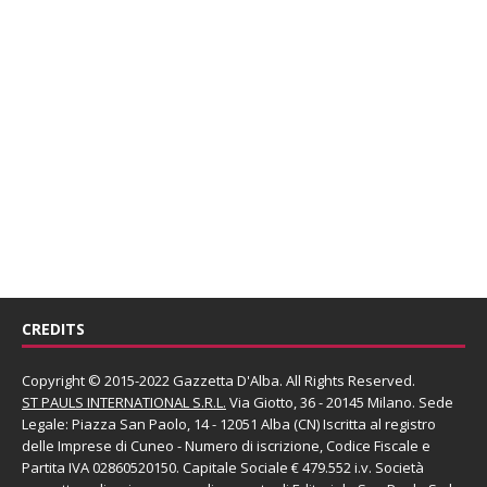
CREDITS
Copyright © 2015-2022 Gazzetta D'Alba. All Rights Reserved.
ST PAULS INTERNATIONAL S.R.L.
Via Giotto, 36 - 20145 Milano. Sede
Legale: Piazza San Paolo, 14 - 12051 Alba (CN) Iscritta al registro
delle Imprese di Cuneo - Numero di iscrizione, Codice Fiscale e
Partita IVA 02860520150. Capitale Sociale € 479.552 i.v. Società