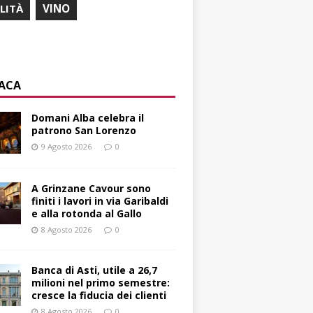
ILITÀ
VINO
ACA
Domani Alba celebra il
patrono San Lorenzo
9 Agosto 2026
0
A Grinzane Cavour sono
finiti i lavori in via Garibaldi
e alla rotonda al Gallo
8 Agosto 2026
0
Banca di Asti, utile a 26,7
milioni nel primo semestre:
cresce la fiducia dei clienti
8 Agosto 2026
0