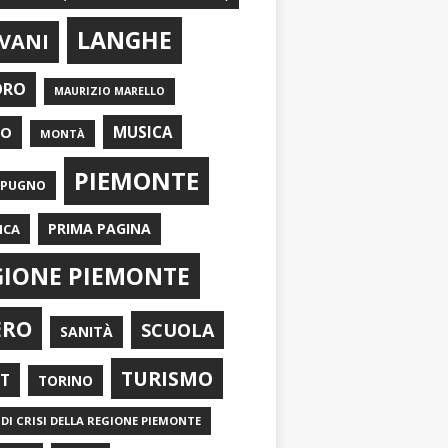
LANGHE
VANI
ORO
MAURIZIO MARELLO
EO
MUSICA
MONTÀ
PIEMONTE
APUGNO
PRIMA PAGINA
ICA
GIONE PIEMONTE
ERO
SCUOLA
SANITÀ
TURISMO
RT
TORINO
DI CRISI DELLA REGIONE PIEMONTE