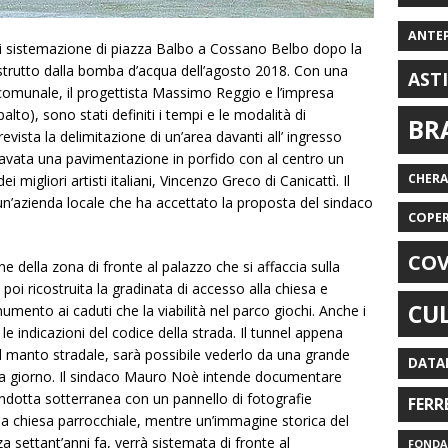
ANTE
 di sistemazione di piazza Balbo a Cossano Belbo dopo la
istrutto dalla bomba d’acqua dell’agosto 2018. Con una
AST
 comunale, il progettista Massimo Reggio e l’impresa
alto), sono stati definiti i tempi e le modalità di
BR
evista la delimitazione di un’area davanti all’ ingresso
icavata una pavimentazione in porfido con al centro un
CHER
 migliori artisti italiani, Vincenzo Greco di Canicattì. Il
n’azienda locale che ha accettato la proposta del sindaco
COPE
COV
e della zona di fronte al palazzo che si affaccia sulla
oi ricostruita la gradinata di accesso alla chiesa e
CU
umento ai caduti che la viabilità nel parco giochi. Anche i
e indicazioni del codice della strada. Il tunnel appena
il manto stradale, sarà possibile vederlo da una grande
DATA
to a giorno. Il sindaco Mauro Noè intende documentare
condotta sotterranea con un pannello di fotografie
FERR
lla chiesa parrocchiale, mentre un’immagine storica del
 settant’anni fa, verrà sistemata di fronte al
FONDAZ