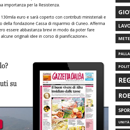
ua importanza per la Resistenza.
GIO
i 130mila euro e sarà coperto con contributi ministeriali e
nto della fondazione Cassa di risparmio di Cuneo. Afferma
LAV
bero essere abbastanza brevi in modo da poter fare
alcune originali idee in corso di pianificazione».
MET
PALL
POLIT
RE
RO
SPO
UNITÀ 