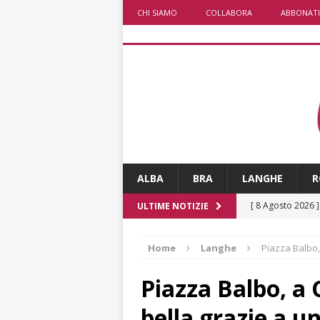
CHI SIAMO
COLLABORA
ABBONATI
ALBA
BRA
LANGHE
R
[ 8 Agosto 2026 
ULTIME NOTIZIE
fiducia dei client
Home
Langhe
Piazza Balbo,
[ 8 Agosto 2026 
rotatoria
ALB
Piazza Balbo, a 
[ 8 Agosto 2026 
bella grazie a u