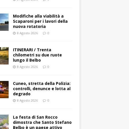
Modifiche alla viabilità a
Scaparoni per i lavori della
nuova rotatoria
8 Agosto 2026
0
ITINERARI / Trenta
chilometri su due ruote
lungo il Belbo
8 Agosto 2026
0
Cuneo, stretta della Polizia:
controlli, denunce e lotta al
degrado
8 Agosto 2026
0
La festa di San Rocco
dimostra che Santo Stefano
Belbo è un paese attivo