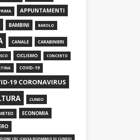
APPUNTAMENTI
PRIMA
I
BAMBINI
BAROLO
A
CANALE
CARABINIERI
CICLISMO
ASCO
CONCERTO
RTINA
COVID-19
ID-19 CORONAVIRUS
LTURA
CUNEO
ECONOMIA
METEO
ERO
IONE CRC (CASSA RISPARMIO DI CUNEO)