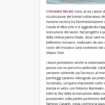
COSSANO BELBO
Sono al via i lavori
ricostruzione del tunnel sotterraneo d
riunione tecnica tra l’Amministrazione
Cauda di Alba (che si è aggiudicata l’app
esecuzione dei lavori. Nel progetto è pr
della chiesa parrocchiale, dove sarà r
bellissimo mosaico, realizzato da uno dei
costo del mosaico sarà sostenuto da u
Mauro Noè.
I lavori prevedono anche la sistemazion
piazza con un percorso pedonale. Sarà p
verranno sistemati sia l’accesso al mon
parcheggi saranno ridisegnati secondo l
ricostruito, un’opera imponente sotto 
botola in vetro con l’interno illumina
tutte le fasi della ricostruzione della 
posizionato sulla parete posteriore de
famoso Canarin, ossia com’era la piazza