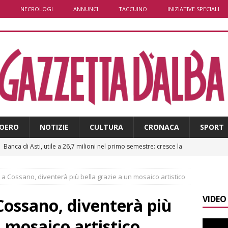
NECROLOGI
ANNUNCI
TACCUINO
INIZIATIVE SPECIALI
OERO
NOTIZIE
CULTURA
CRONACA
SPORT
]
Banca di Asti, utile a 26,7 milioni nel primo semestre: cresce la
i
ALTRE NOTIZIE
 a Cossano, diventerà più bella grazie a un mosaico artistico
]
Modifiche alla viabilità a Scaparoni per i lavori della nuova
VIDEO
A
Cossano, diventerà più
]
ITINERARI / Trenta chilometri su due ruote lungo il Belbo
n mosaico artistico