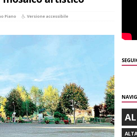
]
Cuneo, stretta della Polizia: controlli, denunce e lotta al
mo Piano
Versione accessibile
NACA
]
La festa di San Rocco dimostra che Santo Stefano Belbo è un
ANGHE
]
Palio di Asti: da lunedì 10 agosto parte l’allestimento
ALTRE
SEGUI
]
Alba: lunedì 10 agosto tornano le “Notti del vino”
ALBA
]
A Grinzane Cavour sono finiti i lavori in via Garibaldi e alla
NAVIG
ALBA
AL
ALT