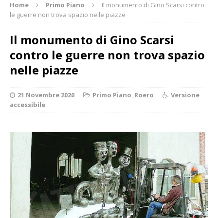
Home
Primo Piano
Il monumento di Gino Scarsi contro
le guerre non trova spazio nelle piazze
Il monumento di Gino Scarsi
contro le guerre non trova spazio
nelle piazze
21 Novembre 2020
Primo Piano
,
Roero
Versione
accessibile