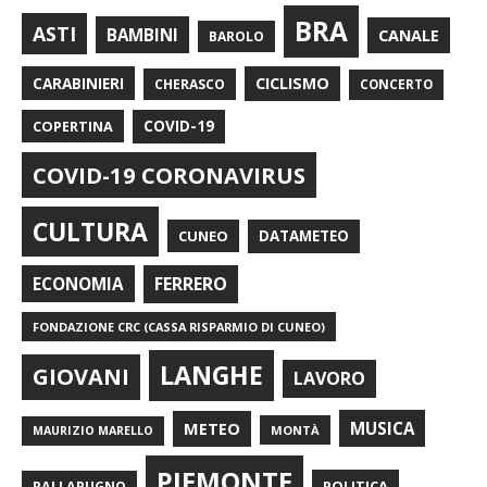
BRA
ASTI
BAMBINI
CANALE
BAROLO
CARABINIERI
CICLISMO
CHERASCO
CONCERTO
COPERTINA
COVID-19
COVID-19 CORONAVIRUS
CULTURA
CUNEO
DATAMETEO
FERRERO
ECONOMIA
FONDAZIONE CRC (CASSA RISPARMIO DI CUNEO)
LANGHE
GIOVANI
LAVORO
METEO
MUSICA
MONTÀ
MAURIZIO MARELLO
PIEMONTE
POLITICA
PALLAPUGNO