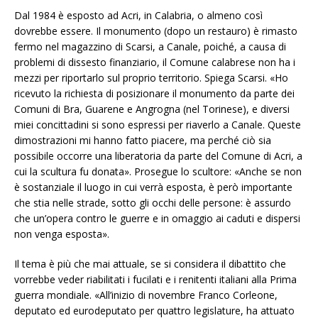
Dal 1984 è esposto ad Acri, in Calabria, o almeno così
dovrebbe essere. Il monumento (dopo un restauro) è rimasto
fermo nel magazzino di Scarsi, a Canale, poiché, a causa di
problemi di dissesto finanziario, il Comune calabrese non ha i
mezzi per riportarlo sul proprio territorio. Spiega Scarsi. «Ho
ricevuto la richiesta di posizionare il monumento da parte dei
Comuni di Bra, Guarene e Angrogna (nel Torinese), e diversi
miei concittadini si sono espressi per riaverlo a Canale. Queste
dimostrazioni mi hanno fatto piacere, ma perché ciò sia
possibile occorre una liberatoria da parte del Comune di Acri, a
cui la scultura fu donata». Prosegue lo scultore: «Anche se non
è sostanziale il luogo in cui verrà esposta, è però importante
che stia nelle strade, sotto gli occhi delle persone: è assurdo
che un’opera contro le guerre e in omaggio ai caduti e dispersi
non venga esposta».
Il tema è più che mai attuale, se si considera il dibattito che
vorrebbe veder riabilitati i fucilati e i renitenti italiani alla Prima
guerra mondiale. «All’inizio di novembre Franco Corleone,
deputato ed eurodeputato per quattro legislature, ha attuato