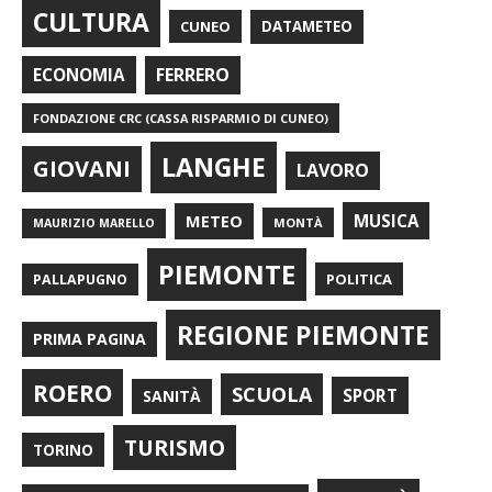
CULTURA
CUNEO
DATAMETEO
FERRERO
ECONOMIA
FONDAZIONE CRC (CASSA RISPARMIO DI CUNEO)
LANGHE
GIOVANI
LAVORO
METEO
MUSICA
MONTÀ
MAURIZIO MARELLO
PIEMONTE
POLITICA
PALLAPUGNO
REGIONE PIEMONTE
PRIMA PAGINA
ROERO
SCUOLA
SPORT
SANITÀ
TURISMO
TORINO