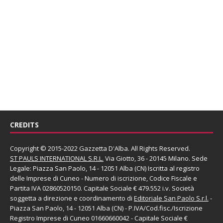
CREDITS
Copyright © 2015-2022 Gazzetta D'Alba. All Rights Reserved.
ST PAULS INTERNATIONAL S.R.L.
Via Giotto, 36 - 20145 Milano. Sede
Legale: Piazza San Paolo, 14 - 12051 Alba (CN) Iscritta al registro
delle Imprese di Cuneo - Numero di iscrizione, Codice Fiscale e
Partita IVA 02860520150. Capitale Sociale € 479.552 i.v. Società
soggetta a direzione e coordinamento di
Editoriale San Paolo
S.r.l.
-
Piazza San Paolo, 14 - 12051 Alba (CN) - P.IVA/Cod.fisc./Iscrizione
Registro Imprese di Cuneo 01660660042 - Capitale Sociale €