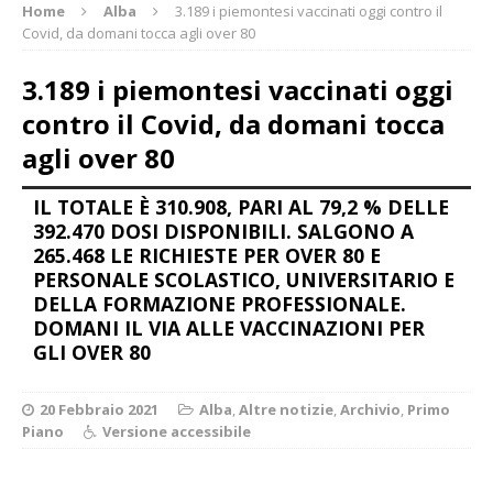
Home
Alba
3.189 i piemontesi vaccinati oggi contro il
Covid, da domani tocca agli over 80
3.189 i piemontesi vaccinati oggi
contro il Covid, da domani tocca
agli over 80
IL TOTALE È 310.908, PARI AL 79,2 % DELLE
392.470 DOSI DISPONIBILI. SALGONO A
265.468 LE RICHIESTE PER OVER 80 E
PERSONALE SCOLASTICO, UNIVERSITARIO E
DELLA FORMAZIONE PROFESSIONALE.
DOMANI IL VIA ALLE VACCINAZIONI PER
GLI OVER 80
20 Febbraio 2021
Alba
,
Altre notizie
,
Archivio
,
Primo
Piano
Versione accessibile