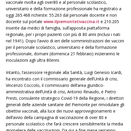
vaccinale rivolta agli over80 e al personale scolastico,
universitario e della formazione professionale ha registrato a
oggi 265.468 richieste: 55.263 dal personale docente e non
docente sul portale
www.ilpiemontetivaccina.it
e 210.205
inserite dai medici di famiglia, sull’apposita piattaforma
regionale, per i propri pazienti con più di 80 anni (inclusi i nati
nel 1941). Dopo l’avvio di ieri delle somministrazioni dei vaccini
per il personale scolastico, universitario e della formazione
professionale, domani (domenica 21 febbraio) inizieranno le
inoculazioni agli ultra 80enni.
Intanto, l’assessore regionale alla Sanità, Luigi Genesio Icardi,
ha incontrato con il commissario generale dell’Unità di crisi,
Vincenzo Coccolo, il commissario dell’area giuridico-
amministrativa dell’Unità di crisi, Antonio Rinaudo, e Pietro
Presti, consulente strategico Covid-19 della Regione, i direttori
generali delle aziende sanitarie del Piemonte per rimodulare gli
obiettivi vaccinali, alla luce dei nuovi approvvigionamenti e
dell’avvio della campagna di vaccinazione di over 80 e
personale scolastico che farà crescere sensibilmente la media
giornaliera delle vaccinazioni. Da qui a fine mese verranno