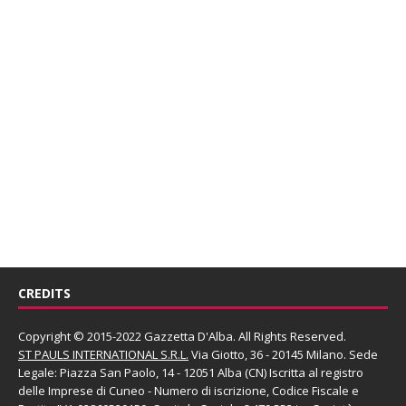
CREDITS
Copyright © 2015-2022 Gazzetta D'Alba. All Rights Reserved.
ST PAULS INTERNATIONAL S.R.L.
Via Giotto, 36 - 20145 Milano. Sede
Legale: Piazza San Paolo, 14 - 12051 Alba (CN) Iscritta al registro
delle Imprese di Cuneo - Numero di iscrizione, Codice Fiscale e