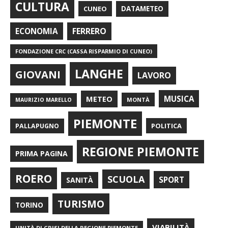
CULTURA
CUNEO
DATAMETEO
FERRERO
ECONOMIA
FONDAZIONE CRC (CASSA RISPARMIO DI CUNEO)
LANGHE
GIOVANI
LAVORO
METEO
MUSICA
MONTÀ
MAURIZIO MARELLO
PIEMONTE
POLITICA
PALLAPUGNO
REGIONE PIEMONTE
PRIMA PAGINA
ROERO
SCUOLA
SPORT
SANITÀ
TURISMO
TORINO
VIABILITÀ
UNITÀ DI CRISI DELLA REGIONE PIEMONTE