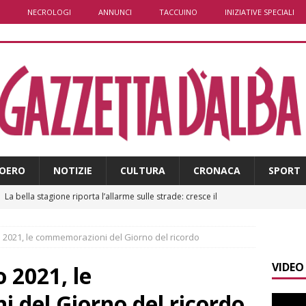
NECROLOGI
ANNUNCI
TACCUINO
INIZIATIVE SPECIALI
OERO
NOTIZIE
CULTURA
CRONACA
SPORT
]
La bella stagione riporta l’allarme sulle strade: cresce il
 NOTIZIE
o 2021, le commemorazioni del Giorno del ricordo
]
Piemonte punta sull’automotive con le Aree di Accelerazione
VIDEO
E
o 2021, le
]
Dimissioni in Consiglio comunale ad Alba, Galeasso lascia:
del Giorno del ricordo