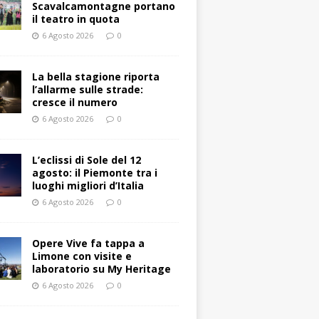
Scavalcamontagne portano
il teatro in quota
6 Agosto 2026
0
La bella stagione riporta
l’allarme sulle strade:
cresce il numero
6 Agosto 2026
0
L’eclissi di Sole del 12
agosto: il Piemonte tra i
luoghi migliori d’Italia
6 Agosto 2026
0
Opere Vive fa tappa a
Limone con visite e
laboratorio su My Heritage
6 Agosto 2026
0