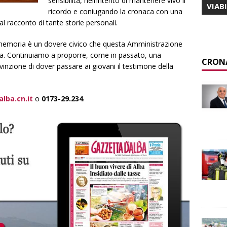
sensibilità, nell’intento di mantenere vivo il
VIAB
ricordo e coniugando la cronaca con una
 racconto di tante storie personali.
 memoria è un dovere civico che questa Amministrazione
za. Continuiamo a proporre, come in passato, una
CRON
vinzione di dover passare ai giovani il testimone della
lba.cn.it
o
0173-29.234
.