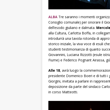
ALBA
Tre saranno i momenti organizza
Consiglio comunale) per onorare il Gior
dell’esodo giuliano e dalmata.
Mercole
alla Cultura, Carlotta Boffa, in collega
introdurrà una tavola rotonda di app
storico iniziale, la viva voce di esuli c
studenti testimonianza di quanto succe
Giovannini, Luciana Rizzotti (esule istri
Fiume) e Federico Pognant Airassa, già 
Alle 18
, avrà luogo la commemorazione 
presidente Domenico Boeri e di tutti i 
Giorgini, invitata a parlare in rappresent
deposizione da parte del sindaco Carlo
in corso Matteotti.