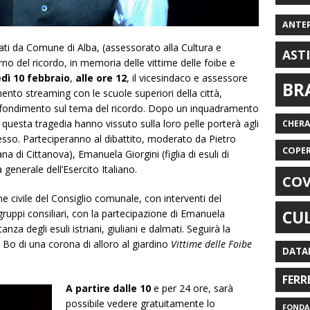
ANTE
ti da Comune di Alba, (assessorato alla Cultura e
AST
no del ricordo, in memoria delle vittime delle foibe e
dì 10 febbraio
,
alle ore 12
, il vicesindaco e assessore
BR
mento streaming con le scuole superiori della città,
rofondimento sul tema del ricordo. Dopo un inquadramento
he questa tragedia hanno vissuto sulla loro pelle porterà agli
CHER
sso. Parteciperanno al dibattito, moderato da Pietro
COPE
ana di Cittanova), Emanuela Giorgini (figlia di esuli di
generale dell’Esercito Italiano.
COV
civile del Consiglio comunale, con interventi del
CU
gruppi consiliari, con la partecipazione di Emanuela
anza degli esuli istriani, giuliani e dalmati. Seguirà la
 Bo di una corona di alloro al giardino
Vittime delle Foibe
DATA
FERR
A partire dalle 10
e per 24 ore, sarà
possibile vedere gratuitamente lo
FONDAZ