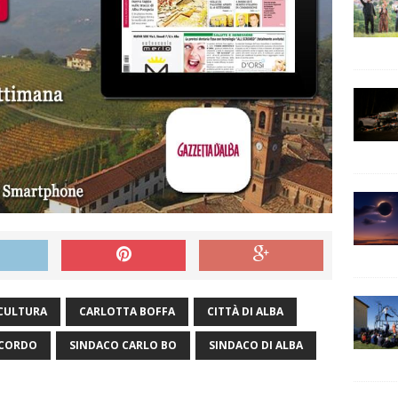
CULTURA
CARLOTTA BOFFA
CITTÀ DI ALBA
ICORDO
SINDACO CARLO BO
SINDACO DI ALBA