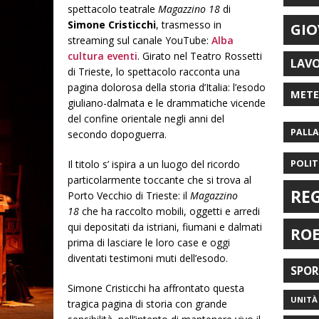
spettacolo teatrale
Magazzino 18
di
Simone Cristicchi
, trasmesso in
GIO
streaming sul canale YouTube:
Alba
cultura eventi
. Girato nel Teatro Rossetti
LAV
di Trieste, lo spettacolo racconta una
pagina dolorosa della storia d’Italia: l’esodo
MET
giuliano-dalmata e le drammatiche vicende
del confine orientale negli anni del
PALL
secondo dopoguerra.
POLIT
Il titolo s’ ispira a un luogo del ricordo
particolarmente toccante che si trova al
RE
Porto Vecchio di Trieste: il
Magazzino
18
che ha raccolto mobili, oggetti e arredi
qui depositati da istriani, fiumani e dalmati
RO
prima di lasciare le loro case e oggi
diventati testimoni muti dell’esodo.
SPO
Simone Cristicchi ha affrontato questa
UNITÀ 
tragica pagina di storia con grande