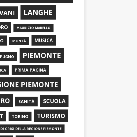
LANGHE
VANI
ORO
MAURIZIO MARELLO
EO
MUSICA
MONTÀ
PIEMONTE
APUGNO
PRIMA PAGINA
ICA
GIONE PIEMONTE
ERO
SCUOLA
SANITÀ
TURISMO
RT
TORINO
DI CRISI DELLA REGIONE PIEMONTE