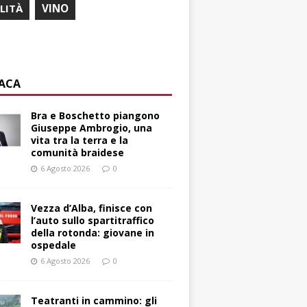
ILITÀ
VINO
ACA
Bra e Boschetto piangono
Giuseppe Ambrogio, una
vita tra la terra e la
comunità braidese
6 Agosto 2026
0
Vezza d’Alba, finisce con
l’auto sullo spartitraffico
della rotonda: giovane in
ospedale
6 Agosto 2026
0
Teatranti in cammino: gli