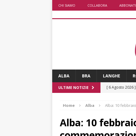
CHI SIAMO
COLLABORA
ABBONATI
ALBA
BRA
LANGHE
R
[ 6 Agosto 2026 
ULTIME NOTIZIE
numero
ALTRE
Home
Alba
Alba: 10 febbrai
[ 6 Agosto 2026 
ALTRE NOTIZI
Alba: 10 febbrai
[ 6 Agosto 2026 
commemorazioni 