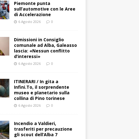
Piemonte punta
sull’automotive con le Aree
di Accelerazione
6 Agosto 2026
0
Dimissioni in Consiglio
comunale ad Alba, Galeasso
lascia: «Nessun conflitto
d’interessi»
6 Agosto 2026
0
ITINERARI / In gita a
Infini.To, il sorprendente
museo e planetario sulla
collina di Pino torinese
6 Agosto 2026
0
Incendio a Valdieri,
trasferiti per precauzione
gli scout dell’Alba 7