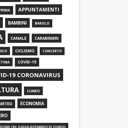
APPUNTAMENTI
PRIMA
I
BAMBINI
BAROLO
A
CANALE
CARABINIERI
CICLISMO
ASCO
CONCERTO
RTINA
COVID-19
ID-19 CORONAVIRUS
LTURA
CUNEO
ECONOMIA
METEO
ERO
IONE CRC (CASSA RISPARMIO DI CUNEO)