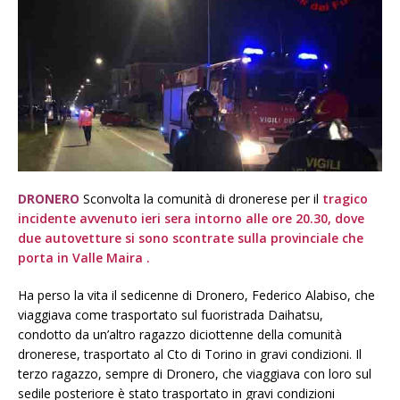
DRONERO
Sconvolta la comunità di dronerese per il
tragico
incidente avvenuto ieri sera intorno alle ore 20.30, dove
due autovetture si sono scontrate sulla provinciale che
porta in Valle Maira .
Ha perso la vita il sedicenne di Dronero, Federico Alabiso, che
viaggiava come trasportato sul fuoristrada Daihatsu,
condotto da un’altro ragazzo diciottenne della comunità
dronerese, trasportato al Cto di Torino in gravi condizioni. Il
terzo ragazzo, sempre di Dronero, che viaggiava con loro sul
sedile posteriore è stato trasportato in gravi condizioni