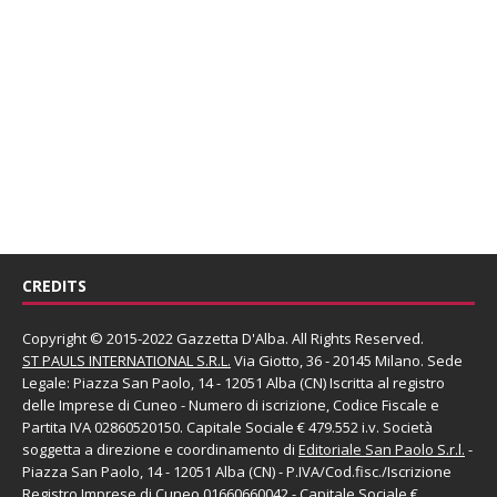
CREDITS
Copyright © 2015-2022 Gazzetta D'Alba. All Rights Reserved.
ST PAULS INTERNATIONAL S.R.L.
Via Giotto, 36 - 20145 Milano. Sede
Legale: Piazza San Paolo, 14 - 12051 Alba (CN) Iscritta al registro
delle Imprese di Cuneo - Numero di iscrizione, Codice Fiscale e
Partita IVA 02860520150. Capitale Sociale € 479.552 i.v. Società
soggetta a direzione e coordinamento di
Editoriale San Paolo
S.r.l.
-
Piazza San Paolo, 14 - 12051 Alba (CN) - P.IVA/Cod.fisc./Iscrizione
Registro Imprese di Cuneo 01660660042 - Capitale Sociale €