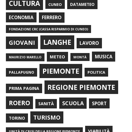
CULTURA
CUNEO
DATAMETEO
FERRERO
ECONOMIA
FONDAZIONE CRC (CASSA RISPARMIO DI CUNEO)
LANGHE
GIOVANI
LAVORO
METEO
MUSICA
MONTÀ
MAURIZIO MARELLO
PIEMONTE
POLITICA
PALLAPUGNO
REGIONE PIEMONTE
PRIMA PAGINA
ROERO
SCUOLA
SPORT
SANITÀ
TURISMO
TORINO
VIABILITÀ
UNITÀ DI CRISI DELLA REGIONE PIEMONTE