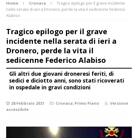
Home
Cronaca
Tragico epilogo per il grave incidente
nella serata di ieri a Dronero, perde la vita il sedicenne Federico
Alabiso
Tragico epilogo per il grave
incidente nella serata di ieri a
Dronero, perde la vita il
sedicenne Federico Alabiso
Gli altri due giovani droneresi feriti, di
sedici e diciotto anni, sono stati ricoverati
in ospedale in gravi condizioni
28 Febbraio 2021
Cronaca
,
Primo Piano
Versione
accessibile