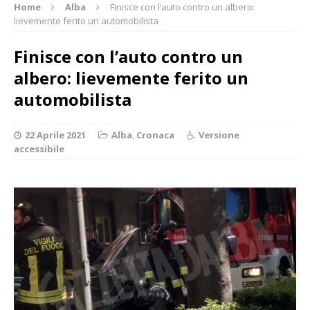
Home
Alba
Finisce con l’auto contro un albero:
lievemente ferito un automobilista
Finisce con l’auto contro un
albero: lievemente ferito un
automobilista
22 Aprile 2021
Alba
,
Cronaca
Versione
accessibile