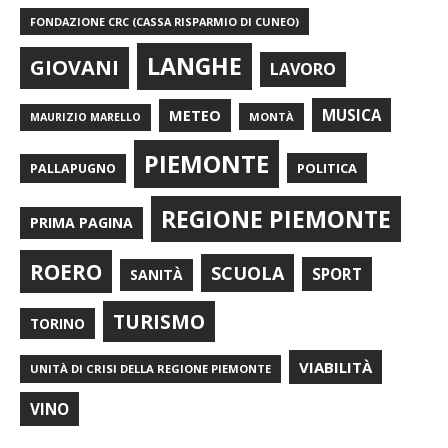
FONDAZIONE CRC (CASSA RISPARMIO DI CUNEO)
LANGHE
GIOVANI
LAVORO
METEO
MUSICA
MONTÀ
MAURIZIO MARELLO
PIEMONTE
POLITICA
PALLAPUGNO
REGIONE PIEMONTE
PRIMA PAGINA
ROERO
SCUOLA
SPORT
SANITÀ
TURISMO
TORINO
VIABILITÀ
UNITÀ DI CRISI DELLA REGIONE PIEMONTE
VINO