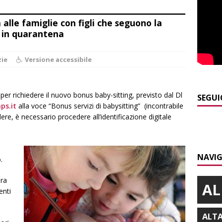
E
alle famiglie con figli che seguono la
]
Dimissioni in Consiglio comunale ad Alba, Galeasso lascia:
o in quarantena
 d’interessi»
ALBA
]
ITINERARI / In gita a Infini.To, il sorprendente museo e
zie
Versione accessibile
collina di Pino torinese
ALBA
]
Incendio a Valdieri, trasferiti per precauzione gli scout
o per richiedere il nuovo bonus baby-sitting, previsto dal Dl
SEGUI
ps.it
alla voce “Bonus servizi di babysitting” (incontrabile
BA
dere, è necessario procedere all’identificazione digitale
]
Palio di Asti, Andrea Calamassi confermato mossiere per
ALTRE NOTIZIE
NAVIG
]
Bra e Boschetto piangono Giuseppe Ambrogio, una vita tra la
.
ità braidese
BRA
ura
AL
enti
ALT