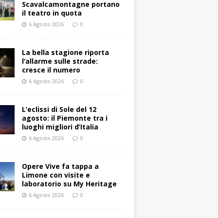
Scavalcamontagne portano
il teatro in quota
6 Agosto 2026
0
La bella stagione riporta
l’allarme sulle strade:
cresce il numero
6 Agosto 2026
0
L’eclissi di Sole del 12
agosto: il Piemonte tra i
luoghi migliori d’Italia
6 Agosto 2026
0
Opere Vive fa tappa a
Limone con visite e
laboratorio su My Heritage
6 Agosto 2026
0