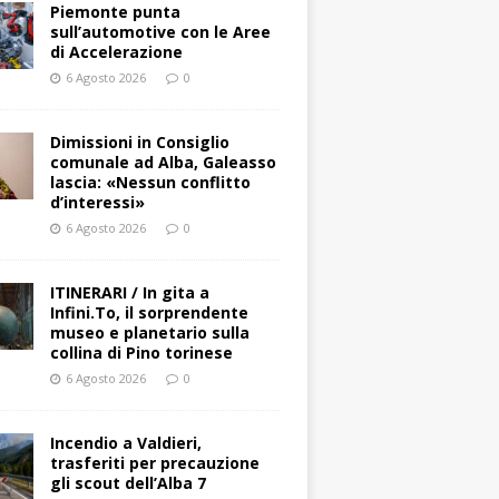
Piemonte punta
sull’automotive con le Aree
di Accelerazione
6 Agosto 2026
0
Dimissioni in Consiglio
comunale ad Alba, Galeasso
lascia: «Nessun conflitto
d’interessi»
6 Agosto 2026
0
ITINERARI / In gita a
Infini.To, il sorprendente
museo e planetario sulla
collina di Pino torinese
6 Agosto 2026
0
Incendio a Valdieri,
trasferiti per precauzione
gli scout dell’Alba 7