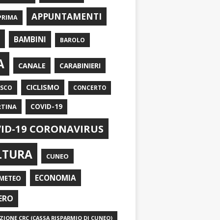
APPUNTAMENTI
PRIMA
I
BAMBINI
BAROLO
A
CANALE
CARABINIERI
CICLISMO
ASCO
CONCERTO
RTINA
COVID-19
ID-19 CORONAVIRUS
LTURA
CUNEO
ECONOMIA
METEO
ERO
IONE CRC (CASSA RISPARMIO DI CUNEO)