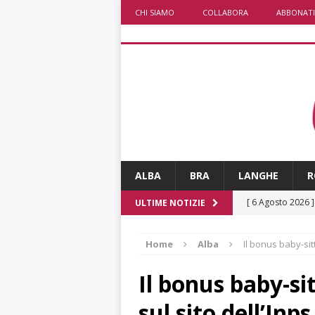
CHI SIAMO
COLLABORA
ABBONATI
ALBA
BRA
LANGHE
R
[ 6 Agosto 2026 
ULTIME NOTIZIE
rotonda: giovan
Home
Alba
Il bonus baby-sitt
[ 6 Agosto 2026 
numero
ALTRE
Il bonus baby-sit
[ 6 Agosto 2026 
sul sito dell’Inps