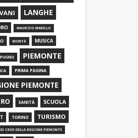
LANGHE
VANI
ORO
MAURIZIO MARELLO
EO
MUSICA
MONTÀ
PIEMONTE
APUGNO
PRIMA PAGINA
ICA
GIONE PIEMONTE
ERO
SCUOLA
SANITÀ
TURISMO
RT
TORINO
DI CRISI DELLA REGIONE PIEMONTE