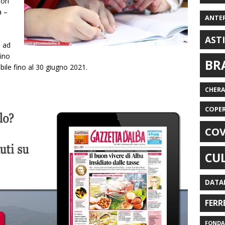
tori
à –
ANTE
AST
à ad
ino
BR
dibile fino al 30 giugno 2021.
CHER
COPE
COV
CU
DATA
FERR
FONDAZ