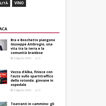
ILITÀ
VINO
ACA
Bra e Boschetto piangono
Giuseppe Ambrogio, una
vita tra la terra e la
comunità braidese
6 Agosto 2026
0
Vezza d’Alba, finisce con
l’auto sullo spartitraffico
della rotonda: giovane in
ospedale
6 Agosto 2026
0
Teatranti in cammino: gli