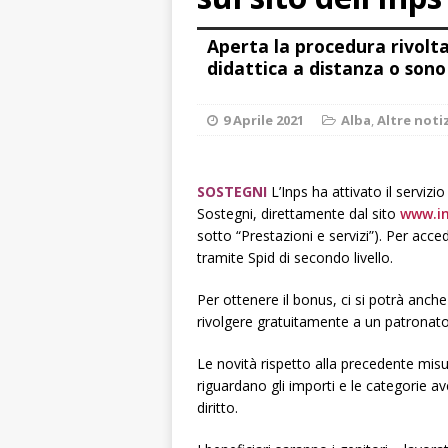
ALTRE NOTIZI
Aperta la procedura rivolta 
[ 6 Agosto 2026 
didattica a distanza o son
«Nessun conflitto
[ 6 Agosto 2026 
9 Aprile 2021
Alba
,
Altre noti
planetario sulla 
[ 6 Agosto 2026 
SOSTEGNI
L’Inps ha attivato il servizi
Sostegni, direttamente dal sito
www.in
dell’Alba 7
AL
sotto “Prestazioni e servizi”). Per acce
[ 6 Agosto 2026 
tramite Spid di secondo livello.
l’edizione 2026
Per ottenere il bonus, ci si potrà anche
[ 6 Agosto 2026 
rivolgere gratuitamente a un patronato
terra e la comun
Le novità rispetto alla precedente mis
riguardano gli importi e le categorie av
diritto.