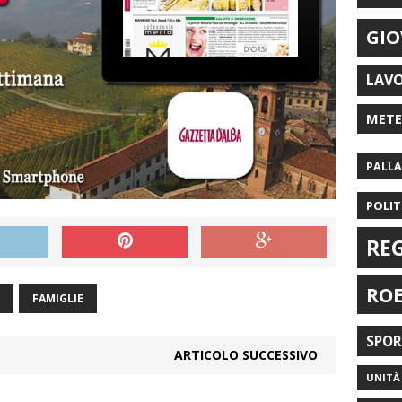
GIO
LAV
MET
PALL
POLIT
RE
RO
FAMIGLIE
SPO
ARTICOLO SUCCESSIVO
UNITÀ 