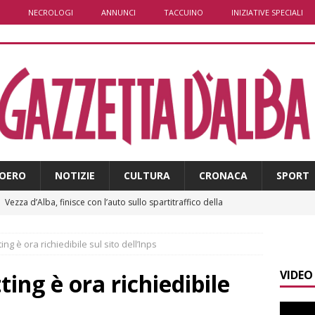
NECROLOGI
ANNUNCI
TACCUINO
INIZIATIVE SPECIALI
OERO
NOTIZIE
CULTURA
CRONACA
SPORT
]
Vezza d’Alba, finisce con l’auto sullo spartitraffico della
e in ospedale
CRONACA
ing è ora richiedibile sul sito dell’Inps
]
La bella stagione riporta l’allarme sulle strade: cresce il
VIDEO
 NOTIZIE
ting è ora richiedibile
]
Piemonte punta sull’automotive con le Aree di Accelerazione