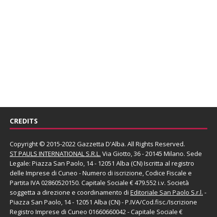
CREDITS
Copyright © 2015-2022 Gazzetta D'Alba. All Rights Reserved.
ST PAULS INTERNATIONAL S.R.L.
Via Giotto, 36 - 20145 Milano. Sede
Legale: Piazza San Paolo, 14 - 12051 Alba (CN) Iscritta al registro
delle Imprese di Cuneo - Numero di iscrizione, Codice Fiscale e
Partita IVA 02860520150. Capitale Sociale € 479.552 i.v. Società
soggetta a direzione e coordinamento di
Editoriale San Paolo
S.r.l.
-
Piazza San Paolo, 14 - 12051 Alba (CN) - P.IVA/Cod.fisc./Iscrizione
Registro Imprese di Cuneo 01660660042 - Capitale Sociale €