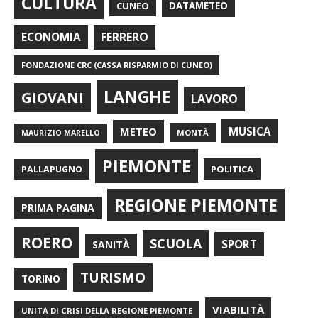
CULTURA
CUNEO
DATAMETEO
FERRERO
ECONOMIA
FONDAZIONE CRC (CASSA RISPARMIO DI CUNEO)
LANGHE
GIOVANI
LAVORO
METEO
MUSICA
MONTÀ
MAURIZIO MARELLO
PIEMONTE
POLITICA
PALLAPUGNO
REGIONE PIEMONTE
PRIMA PAGINA
ROERO
SCUOLA
SPORT
SANITÀ
TURISMO
TORINO
VIABILITÀ
UNITÀ DI CRISI DELLA REGIONE PIEMONTE