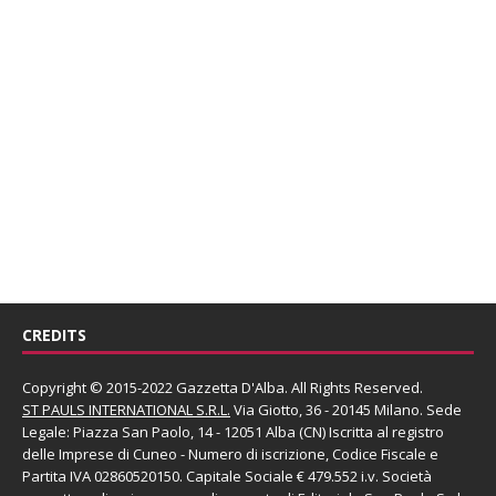
CREDITS
Copyright © 2015-2022 Gazzetta D'Alba. All Rights Reserved.
ST PAULS INTERNATIONAL S.R.L.
Via Giotto, 36 - 20145 Milano. Sede
Legale: Piazza San Paolo, 14 - 12051 Alba (CN) Iscritta al registro
delle Imprese di Cuneo - Numero di iscrizione, Codice Fiscale e
Partita IVA 02860520150. Capitale Sociale € 479.552 i.v. Società