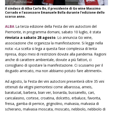
Il sindaco di Alba Carlo Bo, il presidente di Go wine Massimo
Corrado e l'assessore Emanuele Bolla durante l'edizione dello
scorso anno.
ALBA
La terza edizione della Festa dei vini autoctoni del
Piemonte, in programma domani, sabato 10 luglio, è stata
rinviata a
sabato 28 agosto
. Lo annuncia Go wine,
associazione che organizza la manifestazione. Si legge nella
nota: «La scelta si lega a questa fase complessa di lenta
ripresa, dopo mesi di restrizioni dovute alla pandemia. Ragioni
anche di carattere ambientale, dovute a più fattori, ci
consigliano di spostare la manifestazione. Ci scusiamo per il
disguido arrecato, ma non abbiamo potuto fare altrimenti».
Ad agosto, la Festa dei vini autoctoni presenterà oltre 35 vini
ottenuti da vitigni piemontesi come albarossa, arneis,
baratuciat, barbera, bian ver, bonarda, bussanello, cari,
caricalasino, cortese, croatina, dolcetto, erbaluce, favorita,
freisa, gamba di pernice, grignolino, malvasia, malvasia di
schierano, malvasia moscata, moscato, nebbiolo, nebbiolo di