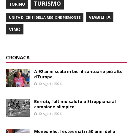
TURISMO
TORINO
VIABILITÀ
UNITÀ DI CRISI DELLA REGIONE PIEMONTE
VINO
CRONACA
A 92 anni scala in bici il santuario più alto
d’Europa
10 Agosto 2026
Berruti, l’ultimo saluto a Stroppiana al
campione olimpico
10 Agosto 2026
Monesiglio, festeggiati i 50 anni della