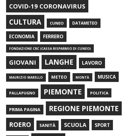
COVID-19 CORONAVIRUS
CULTURA
CUNEO
DATAMETEO
FERRERO
ECONOMIA
FONDAZIONE CRC (CASSA RISPARMIO DI CUNEO)
LANGHE
GIOVANI
LAVORO
METEO
MUSICA
MONTÀ
MAURIZIO MARELLO
PIEMONTE
POLITICA
PALLAPUGNO
REGIONE PIEMONTE
PRIMA PAGINA
ROERO
SCUOLA
SPORT
SANITÀ