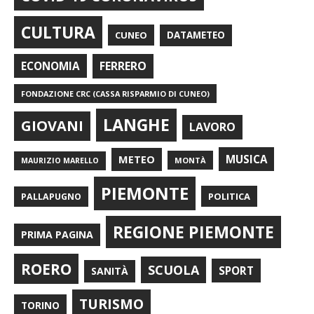
CULTURA
CUNEO
DATAMETEO
FERRERO
ECONOMIA
FONDAZIONE CRC (CASSA RISPARMIO DI CUNEO)
LANGHE
GIOVANI
LAVORO
METEO
MUSICA
MONTÀ
MAURIZIO MARELLO
PIEMONTE
POLITICA
PALLAPUGNO
REGIONE PIEMONTE
PRIMA PAGINA
ROERO
SCUOLA
SPORT
SANITÀ
TURISMO
TORINO