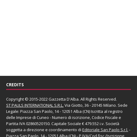
CREDITS
Copyright © 2015-2022 Gazzetta D'Alba. All Rights Reserved.
ST PAULS INTERNATIONAL S.R.L.
Via Giotto, 36 - 20145 Milano. Sede
Legale: Piazza San Paolo, 14 - 12051 Alba (CN) Iscritta al registro
delle Imprese di Cuneo - Numero di iscrizione, Codice Fiscale e
Partita IVA 02860520150. Capitale Sociale € 479.552 i.v. Società
soggetta a direzione e coordinamento di
Editoriale San Paolo
S.r.l.
-
Piazza San Paolo, 14 - 12051 Alba (CN) - P.IVA/Cod.fisc./Iscrizione