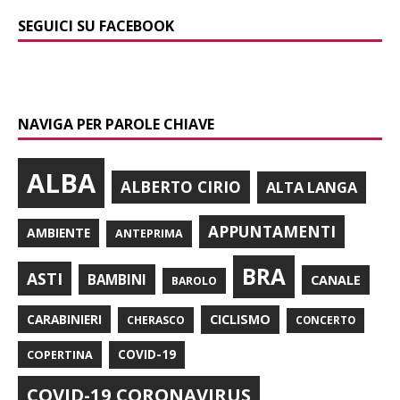
SEGUICI SU FACEBOOK
NAVIGA PER PAROLE CHIAVE
ALBA
ALBERTO CIRIO
ALTA LANGA
APPUNTAMENTI
AMBIENTE
ANTEPRIMA
BRA
ASTI
BAMBINI
CANALE
BAROLO
CARABINIERI
CICLISMO
CHERASCO
CONCERTO
COPERTINA
COVID-19
COVID-19 CORONAVIRUS