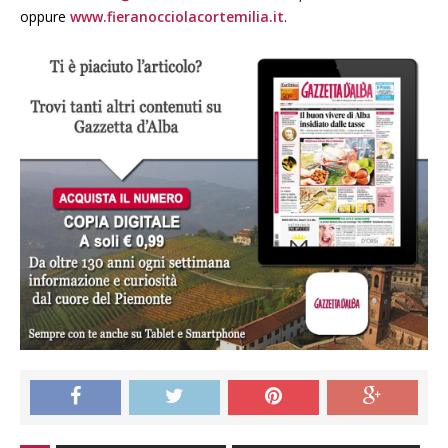
oppure
www.fieranocciolacortemilia.it
.