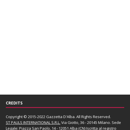
CREDITS
Copyright © 2015-2022 Gazzetta D'Alba. All Rights Reserved.
ST PAULS INTERNATIONAL S.R.L.
Via Giotto, 36 - 20145 Milano. Sede
Legale: Piazza San Paolo, 14 - 12051 Alba (CN) Iscritta al registro