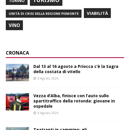
TORINO
VIABILITÀ
UNITÀ DI CRISI DELLA REGIONE PIEMONTE
VINO
CRONACA
Dal 13 al 16 agosto a Priocca c’è la Sagra
della costata di vitello
6 Agosto 2026
Vezza d’Alba, finisce con l’auto sullo
spartitraffico della rotonda: giovane in
ospedale
6 Agosto 2026
Teatranti in cammino: gli