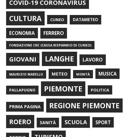
COVID-19 CORONAVIRUS
CULTURA
CUNEO
DATAMETEO
FERRERO
ECONOMIA
FONDAZIONE CRC (CASSA RISPARMIO DI CUNEO)
LANGHE
GIOVANI
LAVORO
METEO
MUSICA
MONTÀ
MAURIZIO MARELLO
PIEMONTE
POLITICA
PALLAPUGNO
REGIONE PIEMONTE
PRIMA PAGINA
ROERO
SCUOLA
SPORT
SANITÀ
TURISMO