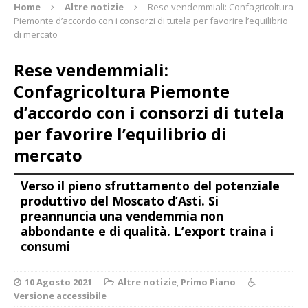
Home
Altre notizie
Rese vendemmiali: Confagricoltura
Piemonte d’accordo con i consorzi di tutela per favorire l’equilibrio
di mercato
Rese vendemmiali:
Confagricoltura Piemonte
d’accordo con i consorzi di tutela
per favorire l’equilibrio di
mercato
Verso il pieno sfruttamento del potenziale
produttivo del Moscato d’Asti. Si
preannuncia una vendemmia non
abbondante e di qualità. L’export traina i
consumi
10 Agosto 2021
Altre notizie
,
Primo Piano
Versione accessibile