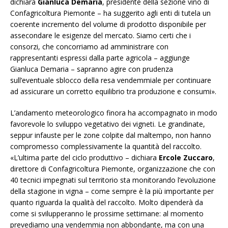
dichiara
Gianluca Demaria
, presidente della sezione vino di
Confagricoltura Piemonte – ha suggerito agli enti di tutela un
coerente incremento del volume di prodotto disponibile per
assecondare le esigenze del mercato. Siamo certi che i
consorzi, che concorriamo ad amministrare con
rappresentanti espressi dalla parte agricola – aggiunge
Gianluca Demaria – sapranno agire con prudenza
sull’eventuale sblocco della resa vendemmiale per continuare
ad assicurare un corretto equilibrio tra produzione e consumi».
L’andamento meteorologico finora ha accompagnato in modo
favorevole lo sviluppo vegetativo dei vigneti. Le grandinate,
seppur infauste per le zone colpite dal maltempo, non hanno
compromesso complessivamente la quantità del raccolto.
«L’ultima parte del ciclo produttivo – dichiara
Ercole Zuccaro
,
direttore di Confagricoltura Piemonte, organizzazione che con
40 tecnici impegnati sul territorio sta monitorando l’evoluzione
della stagione in vigna – come sempre è la più importante per
quanto riguarda la qualità del raccolto. Molto dipenderà da
come si svilupperanno le prossime settimane: al momento
prevediamo una vendemmia non abbondante, ma con una