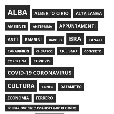
ALBA
ALBERTO CIRIO
ALTA LANGA
APPUNTAMENTI
AMBIENTE
ANTEPRIMA
BRA
ASTI
BAMBINI
CANALE
BAROLO
CARABINIERI
CICLISMO
CHERASCO
CONCERTO
COPERTINA
COVID-19
COVID-19 CORONAVIRUS
CULTURA
CUNEO
DATAMETEO
FERRERO
ECONOMIA
FONDAZIONE CRC (CASSA RISPARMIO DI CUNEO)