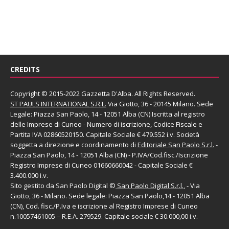
CREDITS
Copyright © 2015-2022 Gazzetta D'Alba. All Rights Reserved.
ST PAULS INTERNATIONAL S.R.L.
Via Giotto, 36 - 20145 Milano. Sede
Legale: Piazza San Paolo, 14 - 12051 Alba (CN) Iscritta al registro
delle Imprese di Cuneo - Numero di iscrizione, Codice Fiscale e
Partita IVA 02860520150. Capitale Sociale € 479.552 i.v. Società
soggetta a direzione e coordinamento di
Editoriale San Paolo
S.r.l.
-
Piazza San Paolo, 14 - 12051 Alba (CN) - P.IVA/Cod.fisc./Iscrizione
Registro Imprese di Cuneo 01660660042 - Capitale Sociale €
3.400.000 i.v.
Sito gestito da
San Paolo Digital
©
San Paolo Digital S.r.l.
, - Via
Giotto, 36 - Milano. Sede legale: Piazza San Paolo,14 - 12051 Alba
(CN), Cod. fisc./P.Iva e iscrizione al Registro Imprese di Cuneo
n.10057461005 – R.E.A. 279529. Capitale sociale € 30.000,00 i.v.