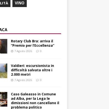
ILITÀ
VINO
ACA
Rotary Club Bra: arriva il
“Premio per l’Eccellenza”
7 Agosto 2026
0
Valdieri: escursionista in
difficoltà salvata oltre i
2.000 metri
7 Agosto 2026
0
Caso Galeasso in Comune
ad Alba, per la Lega le
dimissioni non cancellano il
problema politico