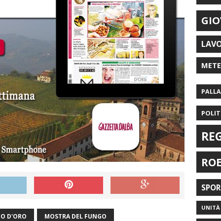
GIO
LAV
MET
PALL
POLIT
RE
RO
SPO
UNITÀ 
O D'ORO
MOSTRA DEL FUNGO