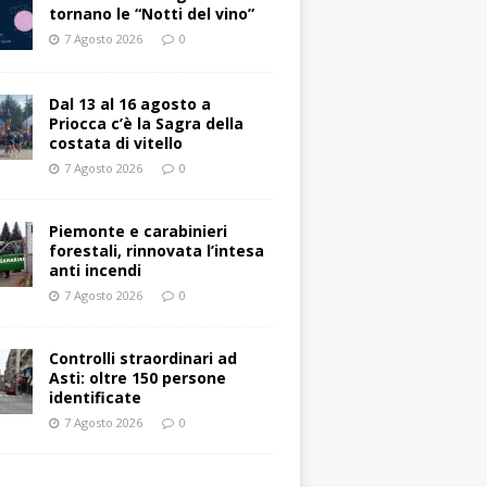
tornano le “Notti del vino”
7 Agosto 2026
0
Dal 13 al 16 agosto a
Priocca c’è la Sagra della
costata di vitello
7 Agosto 2026
0
Piemonte e carabinieri
forestali, rinnovata l’intesa
anti incendi
7 Agosto 2026
0
Controlli straordinari ad
Asti: oltre 150 persone
identificate
7 Agosto 2026
0