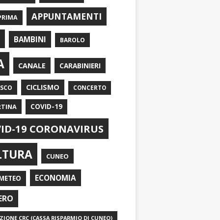
APPUNTAMENTI
PRIMA
I
BAMBINI
BAROLO
A
CANALE
CARABINIERI
CICLISMO
ASCO
CONCERTO
RTINA
COVID-19
ID-19 CORONAVIRUS
LTURA
CUNEO
ECONOMIA
METEO
ERO
IONE CRC (CASSA RISPARMIO DI CUNEO)