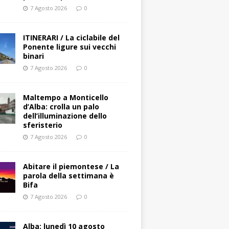
7 Agosto 2026
0
ITINERARI / La ciclabile del
Ponente ligure sui vecchi
binari
7 Agosto 2026
0
Maltempo a Monticello
d’Alba: crolla un palo
dell’illuminazione dello
sferisterio
7 Agosto 2026
0
Abitare il piemontese / La
parola della settimana è
Bifa
7 Agosto 2026
0
Alba: lunedì 10 agosto