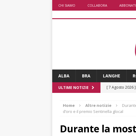
CHI SIAMO
COLLABORA
ABBONATI
ALBA
BRA
LANGHE
R
[ 7 Agosto 2026 
ULTIME NOTIZIE
CRONACA
Home
Altre notizie
Durante
[ 7 Agosto 2026 
d’oro e il premio Sentinella glocal
non cancellano i
Durante la most
[ 7 Agosto 2026 