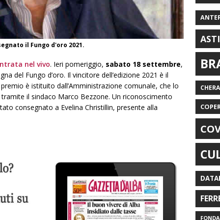
ANTE
AST
segnato il Fungo d'oro 2021.
BR
ntrata nel vivo
. Ieri pomeriggio,
sabato 18 settembre
,
gna del Fungo d’oro. Il vincitore dell’edizione 2021 è il
Il premio è istituito dall’Amministrazione comunale, che lo
CHER
i tramite il sindaco Marco Bezzone. Un riconoscimento
COPE
stato consegnato a Evelina Christillin, presente alla
COV
CU
DATA
FERR
FONDAZ