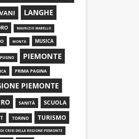
LANGHE
VANI
ORO
MAURIZIO MARELLO
EO
MUSICA
MONTÀ
PIEMONTE
APUGNO
PRIMA PAGINA
ICA
GIONE PIEMONTE
ERO
SCUOLA
SANITÀ
TURISMO
RT
TORINO
DI CRISI DELLA REGIONE PIEMONTE