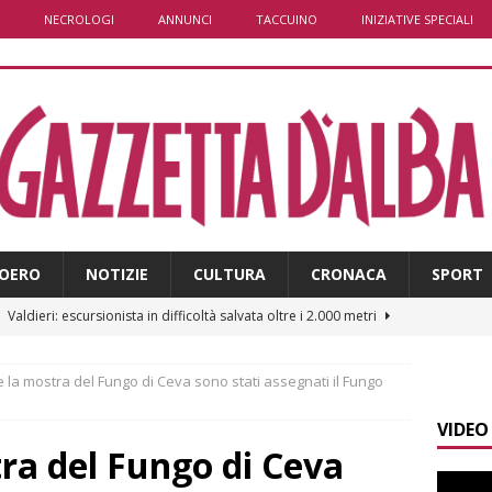
NECROLOGI
ANNUNCI
TACCUINO
INIZIATIVE SPECIALI
OERO
NOTIZIE
CULTURA
CRONACA
SPORT
]
Valdieri: escursionista in difficoltà salvata oltre i 2.000 metri
 la mostra del Fungo di Ceva sono stati assegnati il Fungo
]
Caso Galeasso in Comune ad Alba, per la Lega le dimissioni
VIDEO
l problema politico
ALBA
ra del Fungo di Ceva
]
ITINERARI / La ciclabile del Ponente ligure sui vecchi binari